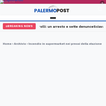
PUBBLICITÀ
×
Palermo, maxi controlli: un arresto e sette denunce
Sciavata F
BREAKING NEWS
Home
›
Archivio
› Incendio in supermarket nei pressi della stazione