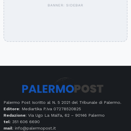
BANNER: SIDEBAR
Palermo Post Iscritto al N. 5 2021 del Tribunale di Palermo.
Editore
: Mediartika P.Iva 07278520825
Redazione
: Via Ugo La Malfa, 62 – 90146 Palermo
tel
: 351 606 6690
mail
: info@palermopost.it