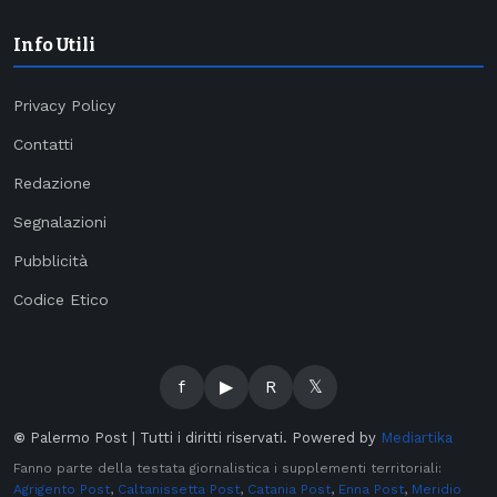
Info Utili
Privacy Policy
Contatti
Redazione
Segnalazioni
Pubblicità
Codice Etico
f
▶
R
𝕏
©
Palermo Post | Tutti i diritti riservati. Powered by
Mediartika
Fanno parte della testata giornalistica i supplementi territoriali:
Agrigento Post
,
Caltanissetta Post
,
Catania Post
,
Enna Post
,
Meridio