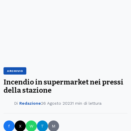
ARCHIVIO
Incendio in supermarket nei pressi
della stazione
Di
Redazione
26 Agosto 2023
1 min di lettura
f
X
W
T
M