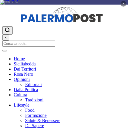
PUBBLICITÀ
×
×
Home
Siciliabedda
Dai Territori
Rosa Nero
Opinioni
Editoriali
Dalla Politica
Cultura
Tradizioni
Lifestyle
Food
Formazione
Salute & Benessere
Da Sapere