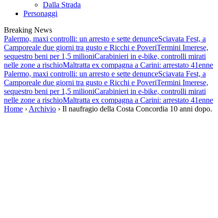
Dalla Strada
Personaggi
Breaking News
Palermo, maxi controlli: un arresto e sette denunce
Sciavata Fest, a
Camporeale due giorni tra gusto e Ricchi e Poveri
Termini Imerese,
sequestro beni per 1,5 milioni
Carabinieri in e-bike, controlli mirati
nelle zone a rischio
Maltratta ex compagna a Carini: arrestato 41enne
Palermo, maxi controlli: un arresto e sette denunce
Sciavata Fest, a
Camporeale due giorni tra gusto e Ricchi e Poveri
Termini Imerese,
sequestro beni per 1,5 milioni
Carabinieri in e-bike, controlli mirati
nelle zone a rischio
Maltratta ex compagna a Carini: arrestato 41enne
Home
›
Archivio
› Il naufragio della Costa Concordia 10 anni dopo.