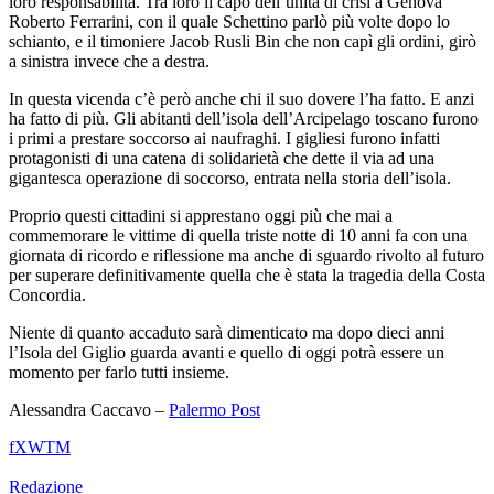
loro responsabilità. Tra loro il capo dell’unità di crisi a Genova
Roberto Ferrarini, con il quale Schettino parlò più volte dopo lo
schianto, e il timoniere Jacob Rusli Bin che non capì gli ordini, girò
a sinistra invece che a destra.
In questa vicenda c’è però anche chi il suo dovere l’ha fatto. E anzi
ha fatto di più. Gli abitanti dell’isola dell’Arcipelago toscano furono
i primi a prestare soccorso ai naufraghi. I gigliesi furono infatti
protagonisti di una catena di solidarietà che dette il via ad una
gigantesca operazione di soccorso, entrata nella storia dell’isola.
Proprio questi cittadini si apprestano oggi più che mai a
commemorare le vittime di quella triste notte di 10 anni fa con una
giornata di ricordo e riflessione ma anche di sguardo rivolto al futuro
per superare definitivamente quella che è stata la tragedia della Costa
Concordia.
Niente di quanto accaduto sarà dimenticato ma dopo dieci anni
l’Isola del Giglio guarda avanti e quello di oggi potrà essere un
momento per farlo tutti insieme.
Alessandra Caccavo –
Palermo Post
f
X
W
T
M
Redazione