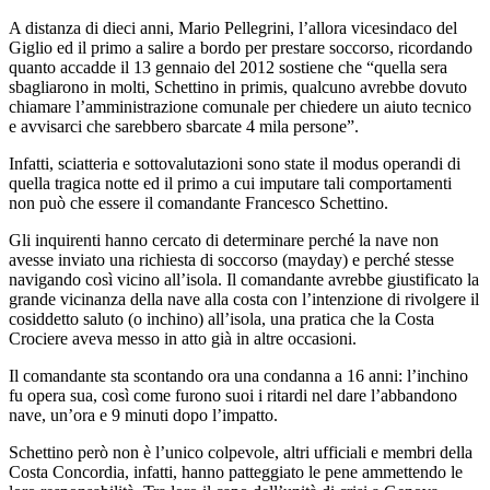
A distanza di dieci anni, Mario Pellegrini, l’allora vicesindaco del
Giglio ed il primo a salire a bordo per prestare soccorso, ricordando
quanto accadde il 13 gennaio del 2012 sostiene che “quella sera
sbagliarono in molti, Schettino in primis, qualcuno avrebbe dovuto
chiamare l’amministrazione comunale per chiedere un aiuto tecnico
e avvisarci che sarebbero sbarcate 4 mila persone”.
Infatti, sciatteria e sottovalutazioni sono state il modus operandi di
quella tragica notte ed il primo a cui imputare tali comportamenti
non può che essere il comandante Francesco Schettino.
Gli inquirenti hanno cercato di determinare perché la nave non
avesse inviato una richiesta di soccorso (mayday) e perché stesse
navigando così vicino all’isola. Il comandante avrebbe giustificato la
grande vicinanza della nave alla costa con l’intenzione di rivolgere il
cosiddetto saluto (o inchino) all’isola, una pratica che la Costa
Crociere aveva messo in atto già in altre occasioni.
Il comandante sta scontando ora una condanna a 16 anni: l’inchino
fu opera sua, così come furono suoi i ritardi nel dare l’abbandono
nave, un’ora e 9 minuti dopo l’impatto.
Schettino però non è l’unico colpevole, altri ufficiali e membri della
Costa Concordia, infatti, hanno patteggiato le pene ammettendo le