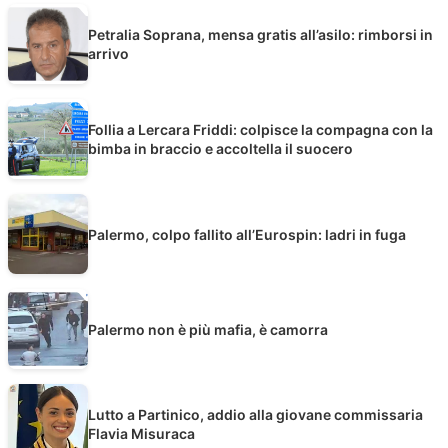
Petralia Soprana, mensa gratis all’asilo: rimborsi in
arrivo
Follia a Lercara Friddi: colpisce la compagna con la
bimba in braccio e accoltella il suocero
Palermo, colpo fallito all’Eurospin: ladri in fuga
Palermo non è più mafia, è camorra
Lutto a Partinico, addio alla giovane commissaria
Flavia Misuraca