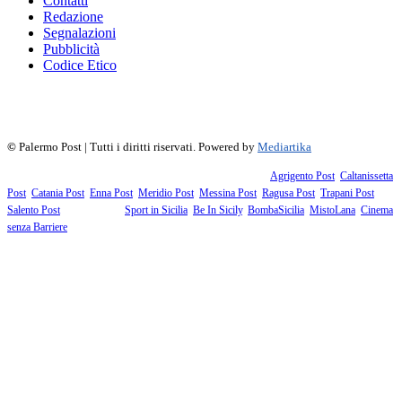
Contatti
Redazione
Segnalazioni
Pubblicità
Codice Etico
f
▶
R
𝕏
©
Palermo Post | Tutti i diritti riservati. Powered by
Mediartika
Fanno parte della testata giornalistica i supplementi territoriali:
Agrigento Post
,
Caltanissetta
Post
,
Catania Post
,
Enna Post
,
Meridio Post
,
Messina Post
,
Ragusa Post
,
Trapani Post
,
Salento Post
. I siti tematici:
Sport in Sicilia
,
Be In Sicily
,
BombaSicilia
,
MistoLana
,
Cinema
senza Barriere