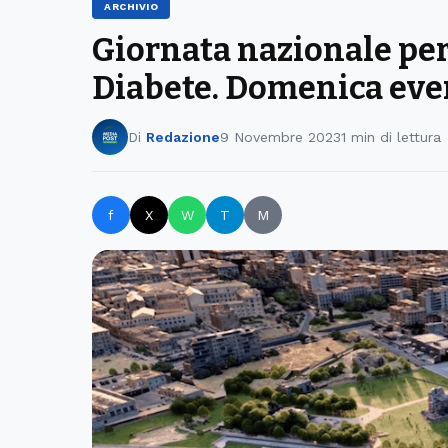
ARCHIVIO
Giornata nazionale per 
Diabete. Domenica eve
Di
Redazione
9 Novembre 2023
1 min di lettura
f
X
W
T
M