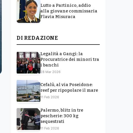
Lutto a Partinico, addio
alla giovane commissaria
Flavia Misuraca
DI REDAZIONE
Legalità a Gangi: la
Procuratrice dei minori tra
i banchi
28 Mar 2026
Cefalù, al via Poseidone:
reef per ripopolare il mare
11 Feb 2026
Palermo, blitz in tre
pescherie: 300 kg
sequestrati
11 Feb 2026