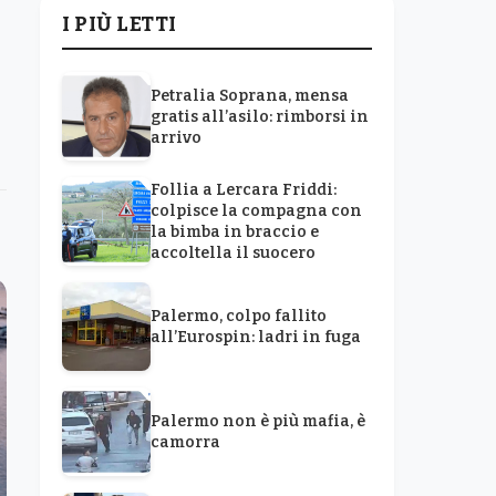
I PIÙ LETTI
Petralia Soprana, mensa
gratis all’asilo: rimborsi in
arrivo
Follia a Lercara Friddi:
colpisce la compagna con
la bimba in braccio e
accoltella il suocero
Palermo, colpo fallito
all’Eurospin: ladri in fuga
Palermo non è più mafia, è
camorra