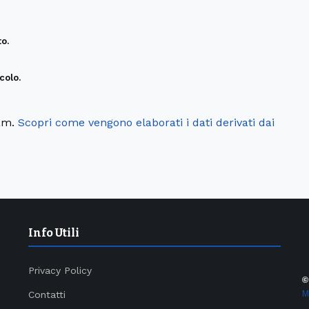
o.
colo.
pam.
Scopri come vengono elaborati i dati derivati dai
Info Utili
Privacy Policy
M
Contatti