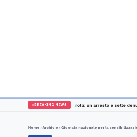
Palermo, maxi controlli: un arresto e sette denunce
BREAKING NEWS
Home
›
Archivio
› Giornata nazionale per la sensibilizza