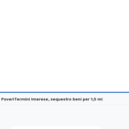
eri
Termini Imerese, sequestro beni per 1,5 milioni
Carabinieri in