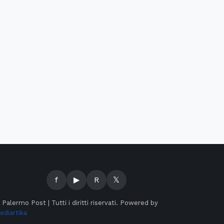
f
▶
R
𝕏
©
Palermo Post | Tutti i diritti riservati. Powered by
ediartika