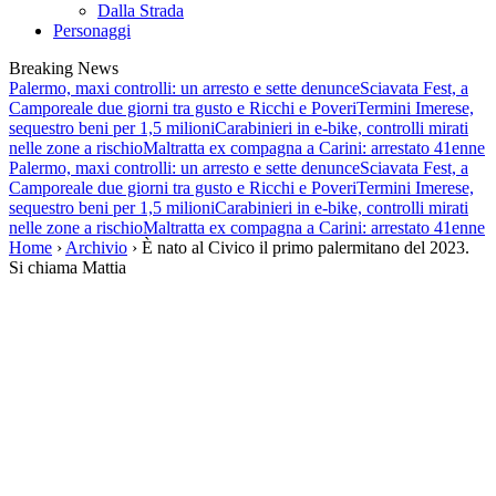
Dalla Strada
Personaggi
Breaking News
Palermo, maxi controlli: un arresto e sette denunce
Sciavata Fest, a
Camporeale due giorni tra gusto e Ricchi e Poveri
Termini Imerese,
sequestro beni per 1,5 milioni
Carabinieri in e-bike, controlli mirati
nelle zone a rischio
Maltratta ex compagna a Carini: arrestato 41enne
Palermo, maxi controlli: un arresto e sette denunce
Sciavata Fest, a
Camporeale due giorni tra gusto e Ricchi e Poveri
Termini Imerese,
sequestro beni per 1,5 milioni
Carabinieri in e-bike, controlli mirati
nelle zone a rischio
Maltratta ex compagna a Carini: arrestato 41enne
Home
›
Archivio
› È nato al Civico il primo palermitano del 2023.
Si chiama Mattia