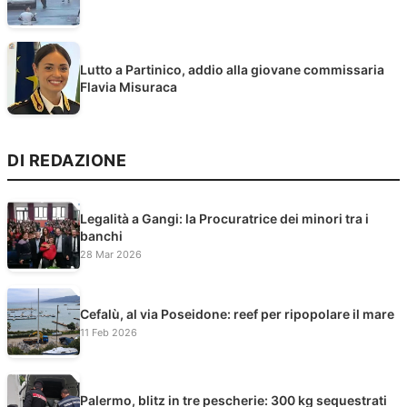
Lutto a Partinico, addio alla giovane commissaria
Flavia Misuraca
DI REDAZIONE
Legalità a Gangi: la Procuratrice dei minori tra i
banchi
28 Mar 2026
Cefalù, al via Poseidone: reef per ripopolare il mare
11 Feb 2026
Palermo, blitz in tre pescherie: 300 kg sequestrati