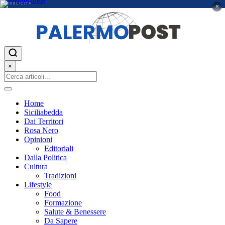
PUBBLICITÀ
×
×
Home
Siciliabedda
Dai Territori
Rosa Nero
Opinioni
Editoriali
Dalla Politica
Cultura
Tradizioni
Lifestyle
Food
Formazione
Salute & Benessere
Da Sapere