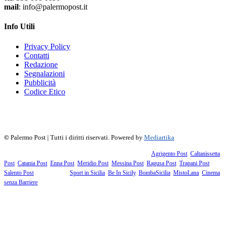
mail
: info@palermopost.it
Info Utili
Privacy Policy
Contatti
Redazione
Segnalazioni
Pubblicità
Codice Etico
f
▶
R
𝕏
©
Palermo Post | Tutti i diritti riservati. Powered by
Mediartika
Fanno parte della testata giornalistica i supplementi territoriali:
Agrigento Post
,
Caltanissetta
Post
,
Catania Post
,
Enna Post
,
Meridio Post
,
Messina Post
,
Ragusa Post
,
Trapani Post
,
Salento Post
. I siti tematici:
Sport in Sicilia
,
Be In Sicily
,
BombaSicilia
,
MistoLana
,
Cinema
senza Barriere