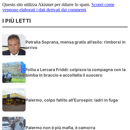
Questo sito utilizza Akismet per ridurre lo spam.
Scopri come
vengono elaborati i dati derivati dai commenti
.
I PIÙ LETTI
Petralia Soprana, mensa gratis all’asilo: rimborsi in
arrivo
Follia a Lercara Friddi: colpisce la compagna con la
bimba in braccio e accoltella il suocero
Palermo, colpo fallito all’Eurospin: ladri in fuga
Palermo non è più mafia, è camorra