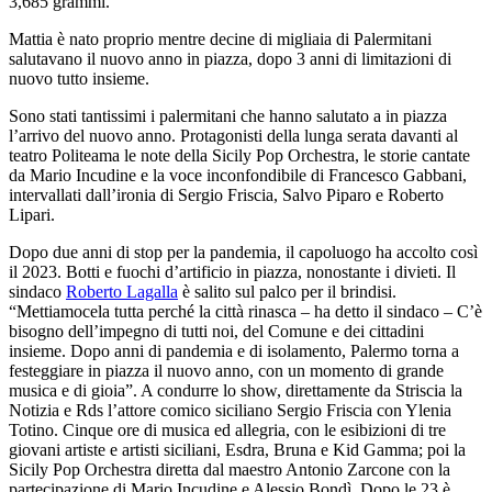
3,685 grammi.
Mattia è nato proprio mentre decine di migliaia di Palermitani
salutavano il nuovo anno in piazza, dopo 3 anni di limitazioni di
nuovo tutto insieme.
Sono stati tantissimi i palermitani che hanno salutato a in piazza
l’arrivo del nuovo anno. Protagonisti della lunga serata davanti al
teatro Politeama le note della Sicily Pop Orchestra, le storie cantate
da Mario Incudine e la voce inconfondibile di Francesco Gabbani,
intervallati dall’ironia di Sergio Friscia, Salvo Piparo e Roberto
Lipari.
Dopo due anni di stop per la pandemia, il capoluogo ha accolto così
il 2023. Botti e fuochi d’artificio in piazza, nonostante i divieti. Il
sindaco
Roberto Lagalla
è salito sul palco per il brindisi.
“Mettiamocela tutta perché la città rinasca – ha detto il sindaco – C’è
bisogno dell’impegno di tutti noi, del Comune e dei cittadini
insieme. Dopo anni di pandemia e di isolamento, Palermo torna a
festeggiare in piazza il nuovo anno, con un momento di grande
musica e di gioia”. A condurre lo show, direttamente da Striscia la
Notizia e Rds l’attore comico siciliano Sergio Friscia con Ylenia
Totino. Cinque ore di musica ed allegria, con le esibizioni di tre
giovani artiste e artisti siciliani, Esdra, Bruna e Kid Gamma; poi la
Sicily Pop Orchestra diretta dal maestro Antonio Zarcone con la
partecipazione di Mario Incudine e Alessio Bondì. Dopo le 23 è