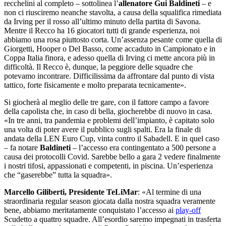
recchelini al completo – sottolinea l’
allenatore Gui Baldineti
– e
non ci riusciremo neanche stavolta, a causa della squalifica rimediata
da Irving per il rosso all’ultimo minuto della partita di Savona.
Mentre il Recco ha 16 giocatori tutti di grande esperienza, noi
abbiamo una rosa piuttosto corta. Un’assenza pesante come quella di
Giorgetti, Hooper o Del Basso, come accaduto in Campionato e in
Coppa Italia finora, e adesso quella di Irving ci mette ancora più in
difficoltà. Il Recco è, dunque, la peggiore delle squadre che
potevamo incontrare. Difficilissima da affrontare dal punto di vista
tattico, forte fisicamente e molto preparata tecnicamente».
Si giocherà al meglio delle tre gare, con il fattore campo a favore
della capolista che, in caso di bella, giocherebbe di nuovo in casa.
«In tre anni, tra pandemia e problemi dell’impianto, è capitato solo
una volta di poter avere il pubblico sugli spalti. Era la finale di
andata della LEN Euro Cup, vinta contro il Sabadell. E in quel caso
– fa notare
Baldineti
– l’accesso era contingentato a 500 persone a
causa dei protocolli Covid. Sarebbe bello a gara 2 vedere finalmente
i nostri tifosi, appassionati e competenti, in piscina. Un’esperienza
che “gaserebbe” tutta la squadra».
Marcello Giliberti, Presidente TeLiMar
: «Al termine di una
straordinaria regular season giocata dalla nostra squadra veramente
bene, abbiamo meritatamente conquistato l’accesso ai
play-off
Scudetto a quattro squadre. All’esordio saremo impegnati in trasferta