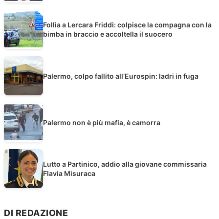
Follia a Lercara Friddi: colpisce la compagna con la
bimba in braccio e accoltella il suocero
Palermo, colpo fallito all’Eurospin: ladri in fuga
Palermo non è più mafia, è camorra
Lutto a Partinico, addio alla giovane commissaria
Flavia Misuraca
DI REDAZIONE