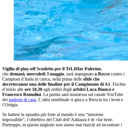
Vigilia di play-off Scudetto per il TeLiMar Palermo
,
che
domani, mercoledì 3 maggio
, sarà impegnato
a Recco
contro i
Campioni d’Italia in carica, nella prima delle
sfide che
decreteranno una delle finaliste per il Campionato di A1
. Fischio
d’inizio alle
ore 18,30
agli ordini degli
arbitri Luca Bianco e
Francesco Romolini
. La partita sarà trasmessa sul canale YouTube
dei
padroni di casa
. L’altra semifinale si gioca a Brescia tra i leoni e
l’Ortigia.
Se battere la squadra più forte al mondo è una “missione
impossibile”, l’obiettivo del Club dell’Addaura è di «far bene.
Purtroppo, in questa stagione non siamo mai riusciti ad incontrare i