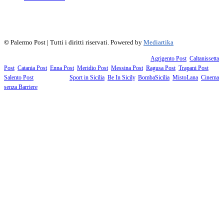
f
▶
R
𝕏
©
Palermo Post | Tutti i diritti riservati. Powered by
Mediartika
Fanno parte della testata giornalistica i supplementi territoriali:
Agrigento Post
,
Caltanissetta
Post
,
Catania Post
,
Enna Post
,
Meridio Post
,
Messina Post
,
Ragusa Post
,
Trapani Post
,
Salento Post
. I siti tematici:
Sport in Sicilia
,
Be In Sicily
,
BombaSicilia
,
MistoLana
,
Cinema
senza Barriere