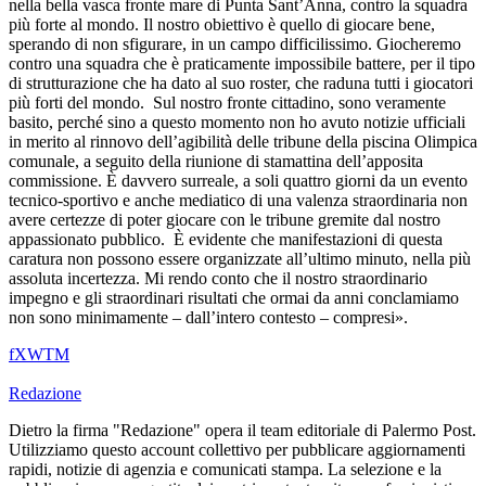
nella bella vasca fronte mare di Punta Sant’Anna, contro la squadra
più forte al mondo. Il nostro obiettivo è quello di giocare bene,
sperando di non sfigurare, in un campo difficilissimo. Giocheremo
contro una squadra che è praticamente impossibile battere, per il tipo
di strutturazione che ha dato al suo roster, che raduna tutti i giocatori
più forti del mondo. Sul nostro fronte cittadino, sono veramente
basito, perché sino a questo momento non ho avuto notizie ufficiali
in merito al rinnovo dell’agibilità delle tribune della piscina Olimpica
comunale, a seguito della riunione di stamattina dell’apposita
commissione. È davvero surreale, a soli quattro giorni da un evento
tecnico-sportivo e anche mediatico di una valenza straordinaria non
avere certezze di poter giocare con le tribune gremite dal nostro
appassionato pubblico. È evidente che manifestazioni di questa
caratura non possono essere organizzate all’ultimo minuto, nella più
assoluta incertezza. Mi rendo conto che il nostro straordinario
impegno e gli straordinari risultati che ormai da anni conclamiamo
non sono minimamente – dall’intero contesto – compresi».
f
X
W
T
M
Redazione
Dietro la firma "Redazione" opera il team editoriale di Palermo Post.
Utilizziamo questo account collettivo per pubblicare aggiornamenti
rapidi, notizie di agenzia e comunicati stampa. La selezione e la