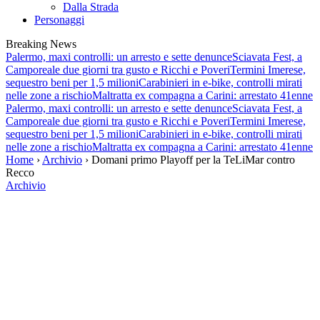
Dalla Strada
Personaggi
Breaking News
Palermo, maxi controlli: un arresto e sette denunce
Sciavata Fest, a
Camporeale due giorni tra gusto e Ricchi e Poveri
Termini Imerese,
sequestro beni per 1,5 milioni
Carabinieri in e-bike, controlli mirati
nelle zone a rischio
Maltratta ex compagna a Carini: arrestato 41enne
Palermo, maxi controlli: un arresto e sette denunce
Sciavata Fest, a
Camporeale due giorni tra gusto e Ricchi e Poveri
Termini Imerese,
sequestro beni per 1,5 milioni
Carabinieri in e-bike, controlli mirati
nelle zone a rischio
Maltratta ex compagna a Carini: arrestato 41enne
Home
›
Archivio
› Domani primo Playoff per la TeLiMar contro
Recco
Archivio