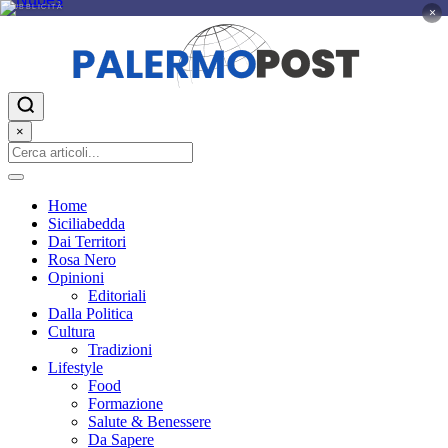
PUBBLICITÀ
×
×
Home
Siciliabedda
Dai Territori
Rosa Nero
Opinioni
Editoriali
Dalla Politica
Cultura
Tradizioni
Lifestyle
Food
Formazione
Salute & Benessere
Da Sapere