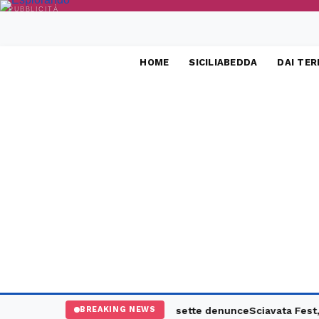
PUBBLICITÀ
HOME
SICILIABEDDA
DAI TER
maxi controlli: un arresto e sette denunce
Sciavata Fest, a Camp
BREAKING NEWS