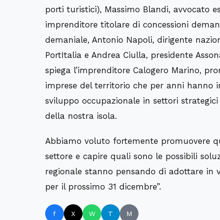
porti turistici), Massimo Blandi, avvocato 
imprenditore titolare di concessioni deman
demaniale, Antonio Napoli, dirigente nazion
PortItalia e Andrea Ciulla, presidente Asso
spiega l’imprenditore Calogero Marino, pr
imprese del territorio che per anni hanno i
sviluppo occupazionale in settori strategici 
della nostra isola.
Abbiamo voluto fortemente promuovere quest
settore e capire quali sono le possibili sol
regionale stanno pensando di adottare in v
per il prossimo 31 dicembre”.
f
X
W
T
M