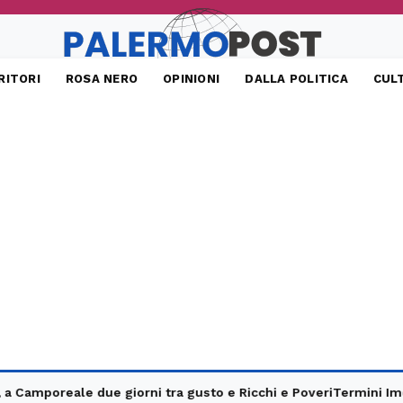
RITORI
ROSA NERO
OPINIONI
DALLA POLITICA
CUL
oreale due giorni tra gusto e Ricchi e Poveri
Termini Imerese, s