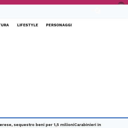
×
TURA
LIFESTYLE
PERSONAGGI
equestro beni per 1,5 milioni
Carabinieri in e-bike, controlli mi