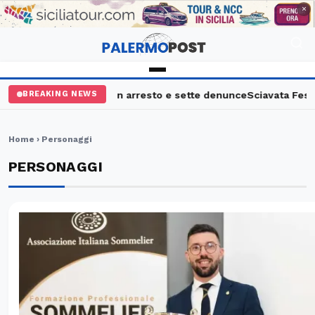
PUBBLICITÀ
×
o, maxi controlli: un arresto e sette denunce
Sciavata Fest, a C
BREAKING NEWS
Home
› Personaggi
PERSONAGGI