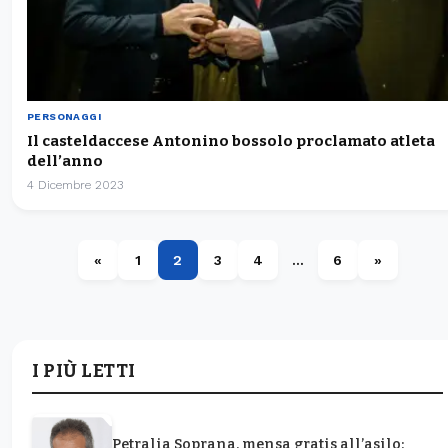
PERSONAGGI
Il casteldaccese Antonino bossolo proclamato atleta
dell’anno
4 Dicembre 2023
«
1
2
3
4
…
6
»
I PIÙ LETTI
Petralia Soprana, mensa gratis all’asilo: