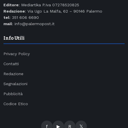
Editore
: Mediartika P.Iva 07278520825
Redazione
: Via Ugo La Malfa, 62 – 90146 Palermo
tel
: 351 606 6690
mail
: info@palermopost.it
Info Utili
Privacy Policy
Contatti
Redazione
Segnalazioni
Pubblicità
Codice Etico
f
▶
R
𝕏