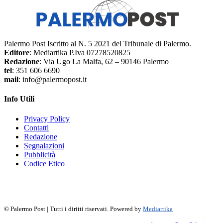
Palermo Post Iscritto al N. 5 2021 del Tribunale di Palermo.
Editore
: Mediartika P.Iva 07278520825
Redazione
: Via Ugo La Malfa, 62 – 90146 Palermo
tel
: 351 606 6690
mail
: info@palermopost.it
Info Utili
Privacy Policy
Contatti
Redazione
Segnalazioni
Pubblicità
Codice Etico
f
▶
R
𝕏
©
Palermo Post | Tutti i diritti riservati. Powered by
Mediartika