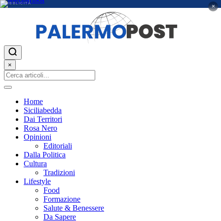
PUBBLICITÀ
×
×
Home
Siciliabedda
Dai Territori
Rosa Nero
Opinioni
Editoriali
Dalla Politica
Cultura
Tradizioni
Lifestyle
Food
Formazione
Salute & Benessere
Da Sapere