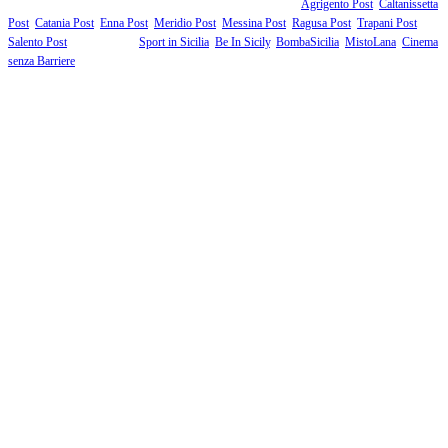
Fanno parte della testata giornalistica i supplementi territoriali:
Agrigento Post
,
Caltanissetta
Post
,
Catania Post
,
Enna Post
,
Meridio Post
,
Messina Post
,
Ragusa Post
,
Trapani Post
,
Salento Post
. I siti tematici:
Sport in Sicilia
,
Be In Sicily
,
BombaSicilia
,
MistoLana
,
Cinema
senza Barriere