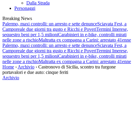
Dalla Strada
Personaggi
Breaking News
Palermo, maxi controlli: un arresto e sette denunce
Sciavata Fest, a
Camporeale due giorni tra gusto e Ricchi e Poveri
Termini Imerese,
sequestro beni per 1,5 milioni
Carabinieri in e-bike, controlli mirati
nelle zone a rischio
Maltratta ex compagna a Carini: arrestato 41enne
Palermo, maxi controlli: un arresto e sette denunce
Sciavata Fest, a
Camporeale due giorni tra gusto e Ricchi e Poveri
Termini Imerese,
sequestro beni per 1,5 milioni
Carabinieri in e-bike, controlli mirati
nelle zone a rischio
Maltratta ex compagna a Carini: arrestato 41enne
Home
›
Archivio
› Castronovo di Sicilia, scontro tra furgone
portavalori e due auto: cinque feriti
Archivio