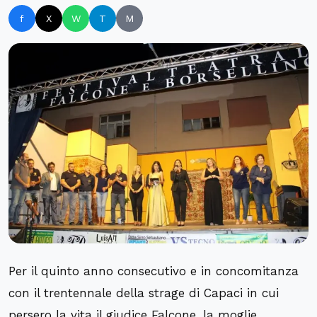
f
X
W
T
M
Per il quinto anno consecutivo e in concomitanza
con il trentennale della strage di Capaci in cui
persero la vita il giudice Falcone, la moglie