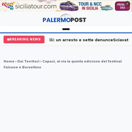
PUBBLICITÀ
×
alermo, maxi controlli: un arresto e sette denunce
Sciavata Fes
BREAKING NEWS
Home
›
Dai Territori
› Capaci, al via la quinta edizione del festival
Falcone e Borsellino