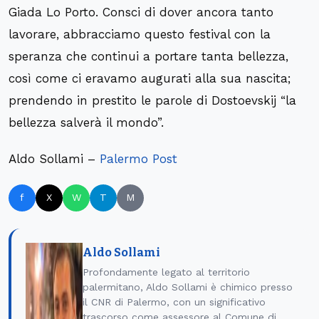
Giada Lo Porto. Consci di dover ancora tanto
lavorare, abbracciamo questo festival con la
speranza che continui a portare tanta bellezza,
così come ci eravamo augurati alla sua nascita;
prendendo in prestito le parole di Dostoevskij “la
bellezza salverà il mondo”.
Aldo Sollami –
Palermo Post
f
X
W
T
M
Aldo Sollami
Profondamente legato al territorio
palermitano, Aldo Sollami è chimico presso
il CNR di Palermo, con un significativo
trascorso come assessore al Comune di