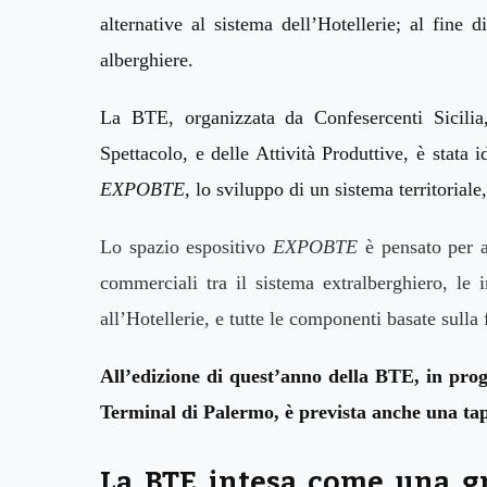
alternative al sistema dell’Hotellerie;
al fine 
alberghiere.
La BTE, organizzata
da Confesercenti Sicilia
Spettacolo, e delle Attività Produttive, è stat
a
id
EXPOBTE
, lo sviluppo di un sistema territoriale
Lo
spazio espositivo
EXPOBTE
è
pensato per a
commerciali tra il sistema extralberghiero, le 
all’Hotellerie, e tutte le componenti basate sulla
All’edizione di quest’anno della BTE, in pro
Terminal di Palermo, è prevista anche una ta
La BTE intesa come una gr