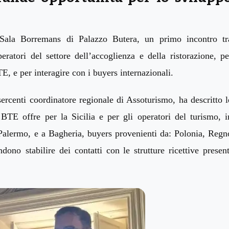
 Sala Borremans di Palazzo Butera, un primo incontro tr
peratori
del settore dell’accoglienza e della ristorazione,
pe
BTE,
e
per interagire con i buyers internazionali.
sercenti coordinatore regionale di Assoturismo, ha
descritto
l
a BTE
offre per
la Sicilia
e per gli operatori del turismo, i
 Palermo,
e
a Bagheria, buyers provenienti da: Polonia, Regn
endono
stabilire dei
contatti con le strutture ricettive present