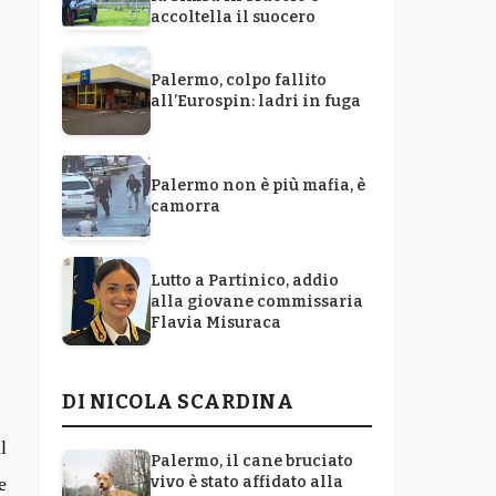
accoltella il suocero
Palermo, colpo fallito
all’Eurospin: ladri in fuga
Palermo non è più mafia, è
camorra
Lutto a Partinico, addio
alla giovane commissaria
Flavia Misuraca
DI NICOLA SCARDINA
il
Palermo, il cane bruciato
vivo è stato affidato alla
e