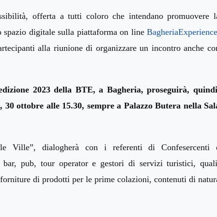
ssibilità, offerta a tutti coloro che intendano
promuovere
l
o spazio digitale sulla piattaforma on line
B
agheria
E
xperienc
artecipanti alla riunione
di organizzare un incontro anche co
l’edizione 2023 della BTE, a Bagheria, proseguirà,
quindi
ì, 30 ottobre
alle 15.30
,
sempre a Palazzo Butera nella Sal
le Ville”, dialogherà con i referenti di Confesercenti 
 bar, pub, tour operator e gestori di servizi turistici, quali
e forniture di prodotti per le prime colazioni, contenuti di natur