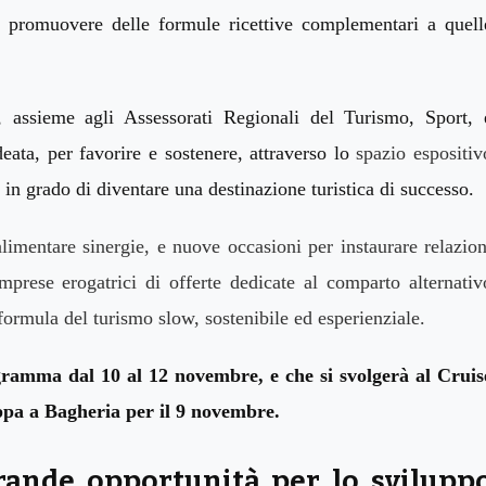
di promuovere
delle formule ricettive complementari a quell
, assieme agli Assessorati Regionali del Turismo, Sport, 
eat
a
, per favorire e sostenere, attraverso
lo
spazio espositiv
,
in grado di diventare
una destinazione turistica di successo.
limentare sinergie, e nuove occasioni per instaurare relazion
imprese erogatrici di offerte dedicate al comparto alternativ
 formula del turismo slow, sostenibile ed esperienziale.
gramma dal 10 al 12 novembre, e che si svolgerà al Cruis
ppa a Bagheria per il 9 novembre.
ande opportunità per lo svilupp