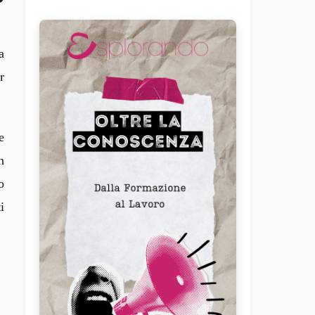
a
r
e
n
o
i