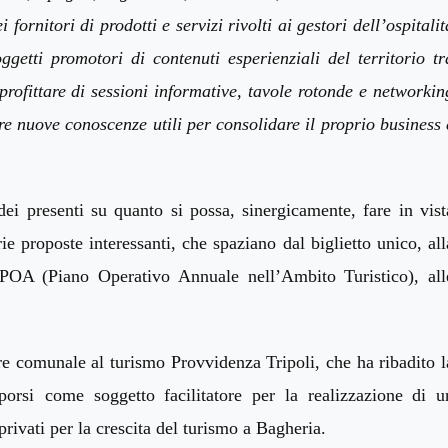
fornitori di prodotti e servizi rivolti ai gestori dell’ospitalit
oggetti promotori di contenuti
esperienziali del territorio tr
profittare di sessioni informative, tavole rotonde e networkin
ire nuove conoscenze utili per consolidare il proprio business 
 dei presenti su quanto si possa, sinergicamente, fare
in vist
e proposte interessanti, che spaziano
dal biglietto unico, all
al POA
(P
iano
O
perativo
A
nnuale nell’
A
mbito
T
uristico
)
, all
re
comunale al turismo Provvidenza
Tripoli,
che
ha ribadito l
porsi
come soggetto
facilitator
e
per la realizzazione di u
privat
i
per la crescita del turismo a Bagheria.