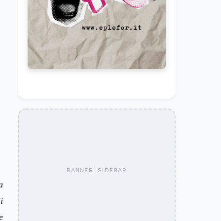
BANNER: SIDEBAR
a
i
e