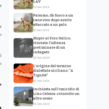
LAV
e
12 Gen 2024
Palermo, dà fuoco a un
cane vivo dopo averlo
attaccato a un palo
e
10 Gen 2024
o
Stupro al Foro Italico,
rinviata l’udienza
preliminare di un
indagato
i
09 Gen 2024
o
L’origine del termine
dialettale siciliano: “A
Tignitè”
05 Gen 2024
e
Inchiesta sull’omicidio di
Lino Celesia: coinvolto un
altro uomo
05 Gen 2024
o