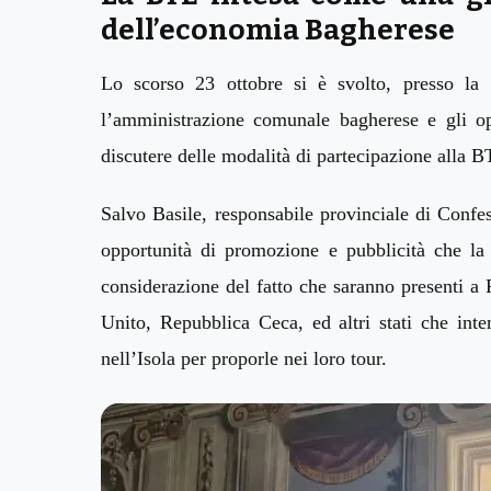
dell’economia Bagherese
Lo scorso
23 ottobre
si è svolto, presso la
l’amministrazione comunale bagherese e gli o
discutere delle modalità di partecipazione alla 
Salvo
Basile, responsabile provinciale di Confe
opportunità di promozione e pubblicità che
l
considerazione
del fatto
che saranno presenti a
Unito, Repubblica
C
eca, ed altr
i stati
che
int
nell’Isola
per proporle nei loro tour.