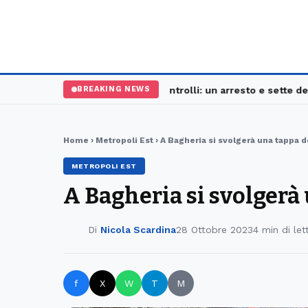
Palermo, maxi controlli: un arresto e sette denun
BREAKING NEWS
Home
›
Metropoli Est
› A Bagheria si svolgerà una tappa d
METROPOLI EST
A Bagheria si svolgerà
Di
Nicola Scardina
28 Ottobre 2023
4 min di let
f
X
W
T
M