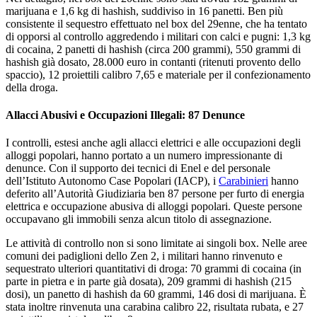
marijuana e 1,6 kg di hashish, suddiviso in 16 panetti. Ben più
consistente il sequestro effettuato nel box del 29enne, che ha tentato
di opporsi al controllo aggredendo i militari con calci e pugni: 1,3 kg
di cocaina, 2 panetti di hashish (circa 200 grammi), 550 grammi di
hashish già dosato, 28.000 euro in contanti (ritenuti provento dello
spaccio), 12 proiettili calibro 7,65 e materiale per il confezionamento
della droga.
Allacci Abusivi e Occupazioni Illegali: 87 Denunce
I controlli, estesi anche agli allacci elettrici e alle occupazioni degli
alloggi popolari, hanno portato a un numero impressionante di
denunce. Con il supporto dei tecnici di Enel e del personale
dell’Istituto Autonomo Case Popolari (IACP), i
Carabinieri
hanno
deferito all’Autorità Giudiziaria ben 87 persone per furto di energia
elettrica e occupazione abusiva di alloggi popolari. Queste persone
occupavano gli immobili senza alcun titolo di assegnazione.
Le attività di controllo non si sono limitate ai singoli box. Nelle aree
comuni dei padiglioni dello Zen 2, i militari hanno rinvenuto e
sequestrato ulteriori quantitativi di droga: 70 grammi di cocaina (in
parte in pietra e in parte già dosata), 209 grammi di hashish (215
dosi), un panetto di hashish da 60 grammi, 146 dosi di marijuana. È
stata inoltre rinvenuta una carabina calibro 22, risultata rubata, e 27