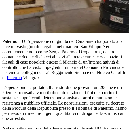
Palermo – Un’operazione congiunta dei Carabinieri ha portato alla
luce un vasto giro di illegalità nel quartiere San Filippo Neri,
comunemente noto come Zen, a Palermo. Droga, armi, denaro
contante e decine di allacci abusivi alla rete elettrica e occupazioni
illegali di case popolari: questo il bilancio di un’intensa attività di
controllo che ha visto impegnati i militari del Comando Provinciale,
insieme ai colleghi del 12° Reggimento Sicilia e del Nucleo Cinofili
di
Palermo
Villagrazia.
L’operazione ha portato all’arresto di due giovani, un 20enne e un
29enne, accusati a vario titolo di detenzione ai fini di spaccio di
sostanze stupefacenti, detenzione abusiva di armi e munizioni e
resistenza a pubblico ufficiale. Le perquisizioni, eseguite su decreto
della Procura della Repubblica presso il Tribunale di Palermo, hanno
permesso di rinvenire ingenti quantitativi di droga nei box in uso ai
due arrestati.
Nel dettaglio, nel box del 20enne sono stati trovati 182 grammi di