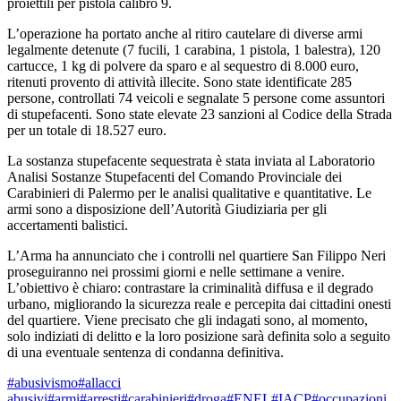
proiettili per pistola calibro 9.
L’operazione ha portato anche al ritiro cautelare di diverse armi
legalmente detenute (7 fucili, 1 carabina, 1 pistola, 1 balestra), 120
cartucce, 1 kg di polvere da sparo e al sequestro di 8.000 euro,
ritenuti provento di attività illecite. Sono state identificate 285
persone, controllati 74 veicoli e segnalate 5 persone come assuntori
di stupefacenti. Sono state elevate 23 sanzioni al Codice della Strada
per un totale di 18.527 euro.
La sostanza stupefacente sequestrata è stata inviata al Laboratorio
Analisi Sostanze Stupefacenti del Comando Provinciale dei
Carabinieri di Palermo per le analisi qualitative e quantitative. Le
armi sono a disposizione dell’Autorità Giudiziaria per gli
accertamenti balistici.
L’Arma ha annunciato che i controlli nel quartiere San Filippo Neri
proseguiranno nei prossimi giorni e nelle settimane a venire.
L’obiettivo è chiaro: contrastare la criminalità diffusa e il degrado
urbano, migliorando la sicurezza reale e percepita dai cittadini onesti
del quartiere. Viene precisato che gli indagati sono, al momento,
solo indiziati di delitto e la loro posizione sarà definita solo a seguito
di una eventuale sentenza di condanna definitiva.
#abusivismo
#allacci
abusivi
#armi
#arresti
#carabinieri
#droga
#ENEL
#IACP
#occupazioni