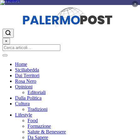
PUBBLICITÀ
×
×
Home
Siciliabedda
Dai Territori
Rosa Nero
Opinioni
Editoriali
Dalla Politica
Cultura
Tradizioni
Lifestyle
Food
Formazione
Salute & Benessere
Da Sapere