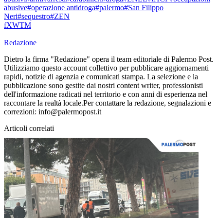
abusive
#operazione antidroga
#palermo
#San Filippo
Neri
#sequestro
#ZEN
f
X
W
T
M
Redazione
Dietro la firma "Redazione" opera il team editoriale di Palermo Post.
Utilizziamo questo account collettivo per pubblicare aggiornamenti
rapidi, notizie di agenzia e comunicati stampa. La selezione e la
pubblicazione sono gestite dai nostri content writer, professionisti
dell'informazione radicati nel territorio e con anni di esperienza nel
raccontare la realtà locale.Per contattare la redazione, segnalazioni e
correzioni: info@palermopost.it
Articoli correlati