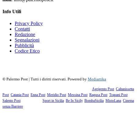
Info Utili
Privacy Policy
Contatti
Redazione
Segnalazioni
Pubblicità
Codice Etico
f
▶
R
𝕏
©
Palermo Post | Tutti i diritti riservati. Powered by
Mediartika
Fanno parte della testata giornalistica i supplementi territoriali:
Agrigento Post
,
Caltanissetta
Post
,
Catania Post
,
Enna Post
,
Meridio Post
,
Messina Post
,
Ragusa Post
,
Trapani Post
,
Salento Post
. I siti tematici:
Sport in Sicilia
,
Be In Sicily
,
BombaSicilia
,
MistoLana
,
Cinema
senza Barriere