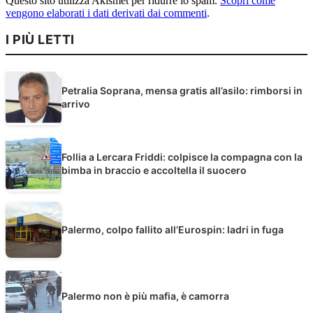
Questo sito utilizza Akismet per ridurre lo spam.
Scopri come
vengono elaborati i dati derivati dai commenti
.
I PIÙ LETTI
Petralia Soprana, mensa gratis all’asilo: rimborsi in
arrivo
Follia a Lercara Friddi: colpisce la compagna con la
bimba in braccio e accoltella il suocero
Palermo, colpo fallito all’Eurospin: ladri in fuga
Palermo non è più mafia, è camorra