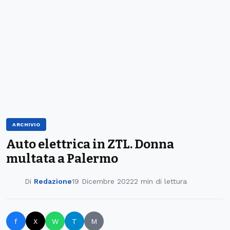
ARCHIVIO
Auto elettrica in ZTL. Donna
multata a Palermo
Di
Redazione
19 Dicembre 2022
2 min di lettura
f
X
W
T
M