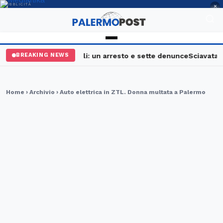
PUBBLICITÀ
×
alermo, maxi controlli: un arresto e sette denunce
Sciavata Fes
BREAKING NEWS
Home
›
Archivio
› Auto elettrica in ZTL. Donna multata a Palermo