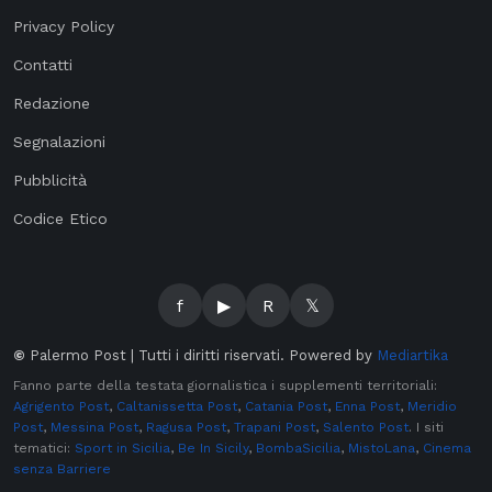
Privacy Policy
Contatti
Redazione
Segnalazioni
Pubblicità
Codice Etico
f
▶
R
𝕏
©
Palermo Post | Tutti i diritti riservati. Powered by
Mediartika
Fanno parte della testata giornalistica i supplementi territoriali:
Agrigento Post
,
Caltanissetta Post
,
Catania Post
,
Enna Post
,
Meridio
Post
,
Messina Post
,
Ragusa Post
,
Trapani Post
,
Salento Post
. I siti
tematici:
Sport in Sicilia
,
Be In Sicily
,
BombaSicilia
,
MistoLana
,
Cinema
senza Barriere