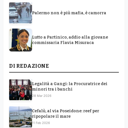
Palermo non è più mafia, è camorra
Lutto a Partinico, addio alla giovane
commissaria Flavia Misuraca
DI REDAZIONE
Legalità a Gangi: la Procuratrice dei
minori tra i banchi
28 Mar 2026
Cefalù, al via Poseidone: reef per
ripopolare il mare
11 Feb 2026