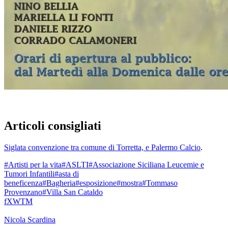
Articoli consigliati
Siglata convenzione tra comune di Torretta, e Palermo Calcio
.
#Artisti per la vita
#ASLTI
#Associazione Siciliana Leucemie e
Tumori Infantili
#asta di
beneficenza
#Bagheria
#esposizione
#mostra
#Tommaso
Provenzano
#Villa San Cataldo
f
X
W
T
M
Nicola Scardina