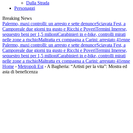
Dalla Strada
Personaggi
Breaking News
Palermo, maxi controlli: un arresto e sette denunce
Sciavata Fest, a
Camporeale due giorni tra gusto e Ricchi e Poveri
Termini Imerese,
sequestro beni per 1,5 milioni
Carabinieri in e-bike, controlli mirati
nelle zone a rischio
Maltratta ex compagna a Carini: arrestato 41enne
Palermo, maxi controlli: un arresto e sette denunce
Sciavata Fest, a
Camporeale due giorni tra gusto e Ricchi e Poveri
Termini Imerese,
sequestro beni per 1,5 milioni
Carabinieri in e-bike, controlli mirati
nelle zone a rischio
Maltratta ex compagna a Carini: arrestato 41enne
Home
›
Metropoli Est
› A Bagheria: “Artisti per la vita”: Mostra ed
asta di beneficenza