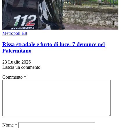
Metropoli Est
Rissa stradale e furto di luce: 7 denunce nel
Palermitano
23 Luglio 2026
Lascia un commento
Commento
*
Nome
*