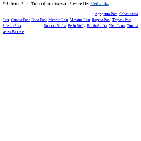
©
Palermo Post | Tutti i diritti riservati. Powered by
Mediartika
Fanno parte della testata giornalistica i supplementi territoriali:
Agrigento Post
,
Caltanissetta
Post
,
Catania Post
,
Enna Post
,
Meridio Post
,
Messina Post
,
Ragusa Post
,
Trapani Post
,
Salento Post
. I siti tematici:
Sport in Sicilia
,
Be In Sicily
,
BombaSicilia
,
MistoLana
,
Cinema
senza Barriere