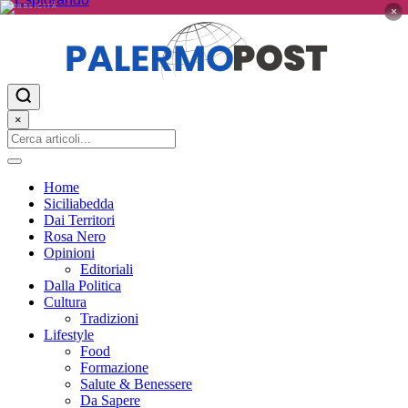
PUBBLICITÀ
×
×
Home
Siciliabedda
Dai Territori
Rosa Nero
Opinioni
Editoriali
Dalla Politica
Cultura
Tradizioni
Lifestyle
Food
Formazione
Salute & Benessere
Da Sapere