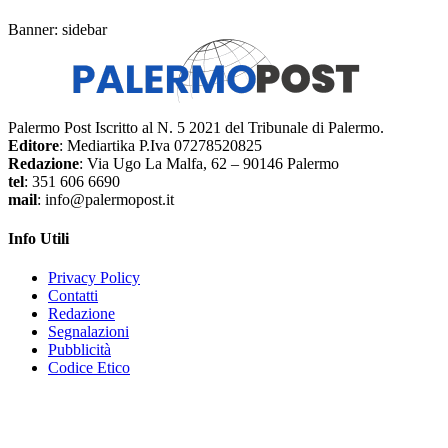
Banner: sidebar
Palermo Post Iscritto al N. 5 2021 del Tribunale di Palermo.
Editore
: Mediartika P.Iva 07278520825
Redazione
: Via Ugo La Malfa, 62 – 90146 Palermo
tel
: 351 606 6690
mail
: info@palermopost.it
Info Utili
Privacy Policy
Contatti
Redazione
Segnalazioni
Pubblicità
Codice Etico
f
▶
R
𝕏