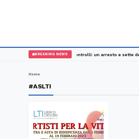
Palermo, maxi controlli: un arresto e sette den
BREAKING NEWS
Home
#ASLTI