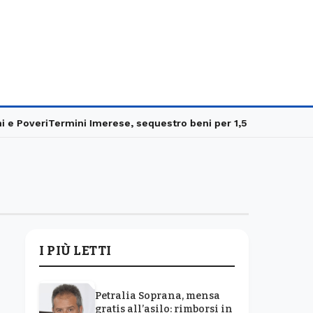
 Poveri
Termini Imerese, sequestro beni per 1,5 milioni
Carabinie
I PIÙ LETTI
Petralia Soprana, mensa
gratis all’asilo: rimborsi in