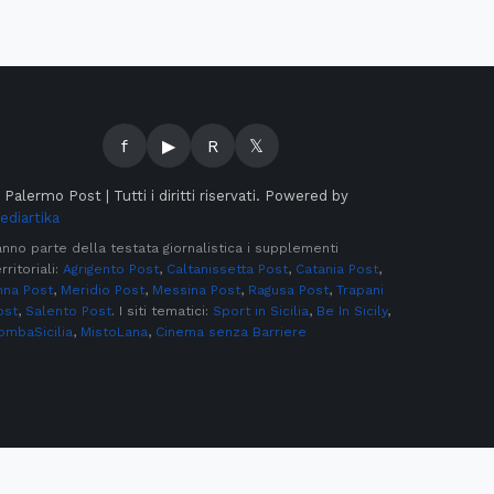
f
▶
R
𝕏
©
Palermo Post | Tutti i diritti riservati. Powered by
ediartika
anno parte della testata giornalistica i supplementi
rritoriali:
Agrigento Post
,
Caltanissetta Post
,
Catania Post
,
nna Post
,
Meridio Post
,
Messina Post
,
Ragusa Post
,
Trapani
ost
,
Salento Post
. I siti tematici:
Sport in Sicilia
,
Be In Sicily
,
ombaSicilia
,
MistoLana
,
Cinema senza Barriere