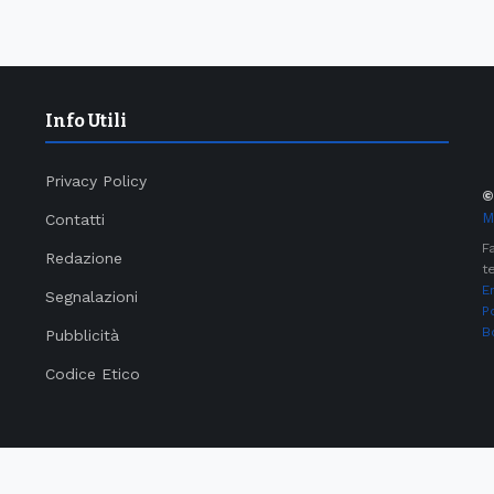
Info Utili
Privacy Policy
M
Contatti
F
Redazione
te
E
Segnalazioni
P
B
Pubblicità
Codice Etico