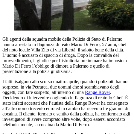
Gli agenti della squadra mobile della Polizia di Stato di Palermo
hanno arrestato in flagranza di reato Mario Di Ferro, 57 anni, chef
del noto locale Villa Zito di via Libertà, il salotto bene della città.
L’uomo è accusato di spaccio di droga. Dopo la convalida del
provvedimento, il giudice per l’istruttoria preliminare ha imposto a
Mario Di Ferro l’obbligo di dimora a Palermo e quello di
presentazione alla polizia giudiziaria.
I fatti risalgono allo scorso quattro aprile, quando i poliziotti hanno
sorpreso, in via Petrarca, due uomini che si scambiavano degli
oggetti, con fare sospetto, all’interno di una
Range Rover
.
Decidendo di intervenire cogliendo in flagranza di reato lo Chef. È
stato infatti accertati che l’autista della Range Rover ha consegnato
all’altro uomo trecento euro ed in cambio ha ricevuto tre grammi di
cocaina. Il cliente, fermato e sentito dalla polizia, ha confermato agli
investigatori di avere comprato altre volte, dopo essersi accordato
telefonicamente, la cocaina da Mario Di Ferro.