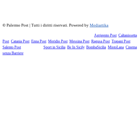
f
▶
R
𝕏
©
Palermo Post | Tutti i diritti riservati. Powered by
Mediartika
Fanno parte della testata giornalistica i supplementi territoriali:
Agrigento Post
,
Caltanissetta
Post
,
Catania Post
,
Enna Post
,
Meridio Post
,
Messina Post
,
Ragusa Post
,
Trapani Post
,
Salento Post
. I siti tematici:
Sport in Sicilia
,
Be In Sicily
,
BombaSicilia
,
MistoLana
,
Cinema
senza Barriere