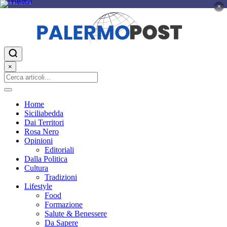
PUBBLICITÀ
×
×
Home
Siciliabedda
Dai Territori
Rosa Nero
Opinioni
Editoriali
Dalla Politica
Cultura
Tradizioni
Lifestyle
Food
Formazione
Salute & Benessere
Da Sapere