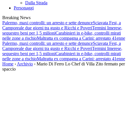
Dalla Strada
Personaggi
Breaking News
Palermo, maxi controlli: un arresto e sette denunce
Sciavata Fest, a
Camporeale due giorni tra gusto e Ricchi e Poveri
Termini Imerese,
sequestro beni per 1,5 milioni
Carabinieri in e-bike, controlli mirati
nelle zone a rischio
Maltratta ex compagna a Carini: arrestato 41enne
Palermo, maxi controlli: un arresto e sette denunce
Sciavata Fest, a
Camporeale due giorni tra gusto e Ricchi e Poveri
Termini Imerese,
sequestro beni per 1,5 milioni
Carabinieri in e-bike, controlli mirati
nelle zone a rischio
Maltratta ex compagna a Carini: arrestato 41enne
Home
›
Archivio
› Mario Di Ferro Lo Chef di Villa Zito fermato per
spaccio