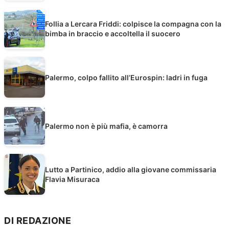
Follia a Lercara Friddi: colpisce la compagna con la
bimba in braccio e accoltella il suocero
Palermo, colpo fallito all’Eurospin: ladri in fuga
Palermo non è più mafia, è camorra
Lutto a Partinico, addio alla giovane commissaria
Flavia Misuraca
DI REDAZIONE