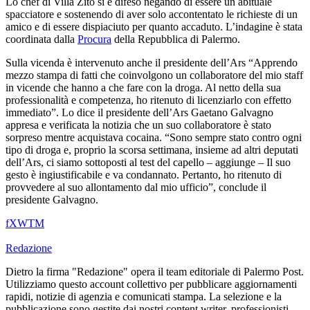
Lo chef di Villa Zito si è difeso negando di essere un abituale
spacciatore e sostenendo di aver solo accontentato le richieste di un
amico e di essere dispiaciuto per quanto accaduto. L’indagine è stata
coordinata dalla
Procura
della Repubblica di Palermo.
Sulla vicenda è intervenuto anche il presidente dell’Ars “Apprendo
mezzo stampa di fatti che coinvolgono un collaboratore del mio staff
in vicende che hanno a che fare con la droga. Al netto della sua
professionalità e competenza, ho ritenuto di licenziarlo con effetto
immediato”. Lo dice il presidente dell’Ars Gaetano Galvagno
appresa e verificata la notizia che un suo collaboratore è stato
sorpreso mentre acquistava cocaina. “Sono sempre stato contro ogni
tipo di droga e, proprio la scorsa settimana, insieme ad altri deputati
dell’Ars, ci siamo sottoposti al test del capello – aggiunge – Il suo
gesto è ingiustificabile e va condannato. Pertanto, ho ritenuto di
provvedere al suo allontamento dal mio ufficio”, conclude il
presidente Galvagno.
f
X
W
T
M
Redazione
Dietro la firma "Redazione" opera il team editoriale di Palermo Post.
Utilizziamo questo account collettivo per pubblicare aggiornamenti
rapidi, notizie di agenzia e comunicati stampa. La selezione e la
pubblicazione sono gestite dai nostri content writer, professionisti