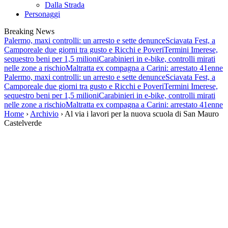
Dalla Strada
Personaggi
Breaking News
Palermo, maxi controlli: un arresto e sette denunce
Sciavata Fest, a
Camporeale due giorni tra gusto e Ricchi e Poveri
Termini Imerese,
sequestro beni per 1,5 milioni
Carabinieri in e-bike, controlli mirati
nelle zone a rischio
Maltratta ex compagna a Carini: arrestato 41enne
Palermo, maxi controlli: un arresto e sette denunce
Sciavata Fest, a
Camporeale due giorni tra gusto e Ricchi e Poveri
Termini Imerese,
sequestro beni per 1,5 milioni
Carabinieri in e-bike, controlli mirati
nelle zone a rischio
Maltratta ex compagna a Carini: arrestato 41enne
Home
›
Archivio
› Al via i lavori per la nuova scuola di San Mauro
Castelverde