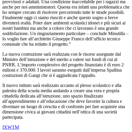
provvisori e adattati. Una condizione inaccettabile per i ragazzi ma
anche per noi amministratori. Questa era infatti una problematica che
ho sempre cercato di risolvere percorrendo tutte le strade possibili.
Finalmente oggi ci siamo riusciti e anche questo sogno a breve
diventerà realtà. Poter dare ambienti scolastici idonei e più sicuri ai
nostri bambini ma anche a coloro che ci lavorano è una grande
soddisfazione. Un ringraziamento particolare – conclude Minutilla –
lo voglio fare all’architetto Giuseppe Franco dell’ufficio tecnico
comunale che ha redatto il progetto.”
La nuova costruzione sarà realizzata con le risorse assegnate dal
Ministro dell’istruzione e del merito a valere sui fondi di cui al
PNRR. L’importo complessivo del progetto finanziato è di euro 2
milioni e 370.000. I lavori saranno eseguiti dall’impresa Spallina
costruzioni di Gangi che si è aggiudicata l‘appalto.
Il nuovo istituto sarà realizzato accanto al plesso scolastico e alla
palestra della scuola media andando a creare una vera e propria
cittadella dedicata all’istruzione, uno spazio finalizzato
all’apprendimento e all’educazione che deve favorire la cultura e
diventare un luogo di crescita e di confronto per fare acquisire una
dimensione civica ai giovani cittadini nell’ottica di una società
partecipata.
f
X
W
T
M