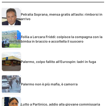
Petralia Soprana, mensa gratis all’asilo: rimborsi in
arrivo
Follia a Lercara Friddi: colpisce la compagna con la
bimba in braccio e accoltella il suocero
Palermo, colpo fallito all’Eurospin: ladri in fuga
Palermo non è più mafia, è camorra
Lutto a Partinico, addio alla giovane commissaria