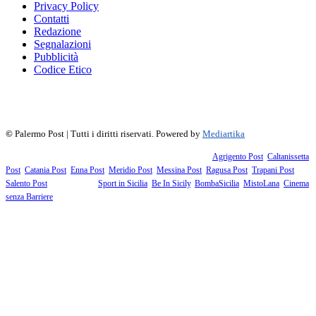
Privacy Policy
Contatti
Redazione
Segnalazioni
Pubblicità
Codice Etico
f
▶
R
𝕏
©
Palermo Post | Tutti i diritti riservati. Powered by
Mediartika
Fanno parte della testata giornalistica i supplementi territoriali:
Agrigento Post
,
Caltanissetta
Post
,
Catania Post
,
Enna Post
,
Meridio Post
,
Messina Post
,
Ragusa Post
,
Trapani Post
,
Salento Post
. I siti tematici:
Sport in Sicilia
,
Be In Sicily
,
BombaSicilia
,
MistoLana
,
Cinema
senza Barriere