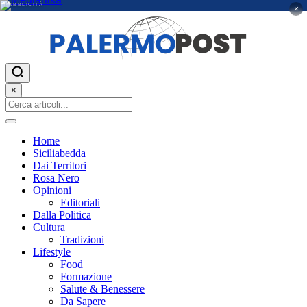
PUBBLICITÀ
×
×
Home
Siciliabedda
Dai Territori
Rosa Nero
Opinioni
Editoriali
Dalla Politica
Cultura
Tradizioni
Lifestyle
Food
Formazione
Salute & Benessere
Da Sapere