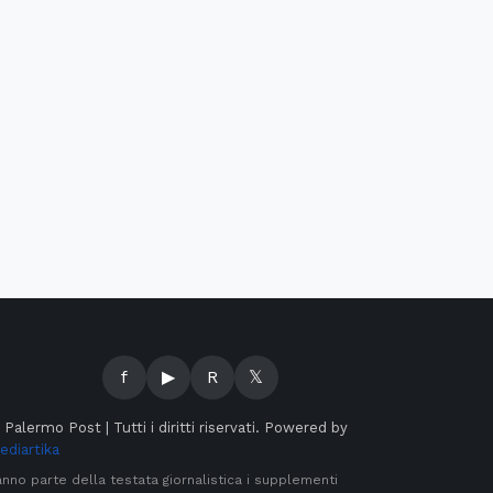
f
▶
R
𝕏
©
Palermo Post | Tutti i diritti riservati. Powered by
ediartika
anno parte della testata giornalistica i supplementi