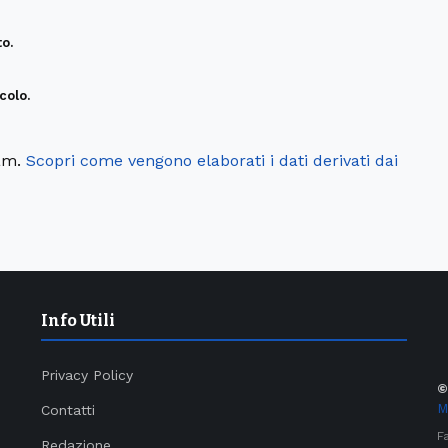
o.
colo.
pam.
Scopri come vengono elaborati i dati derivati dai
Info Utili
Privacy Policy
M
Contatti
F
Redazione