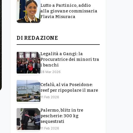
Lutto a Partinico, addio
alla giovane commissaria
Flavia Misuraca
DI REDAZIONE
Legalità a Gangi: la
Procuratrice dei minori tra
i banchi
28 Mar 2026
Cefalù, al via Poseidone:
reef per ripopolare il mare
11 Feb 2026
Palermo, blitz in tre
pescherie: 300 kg
sequestrati
11 Feb 2026