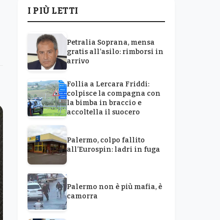
I PIÙ LETTI
Petralia Soprana, mensa
gratis all’asilo: rimborsi in
arrivo
Follia a Lercara Friddi:
colpisce la compagna con
la bimba in braccio e
accoltella il suocero
Palermo, colpo fallito
all’Eurospin: ladri in fuga
Palermo non è più mafia, è
camorra