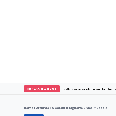
Palermo, maxi controlli: un arresto e sette denunce
BREAKING NEWS
Home
›
Archivio
› A Cefalù il biglietto unico museale