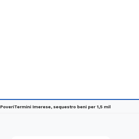
eri
Termini Imerese, sequestro beni per 1,5 milioni
Carabinieri in