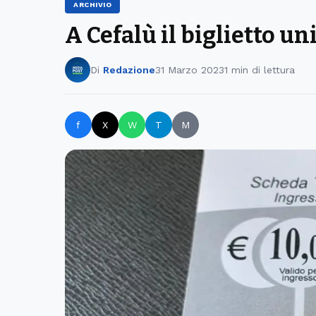
ARCHIVIO
A Cefalù il biglietto u
Di
Redazione
31 Marzo 2023
1 min di lettura
f
X
W
T
M