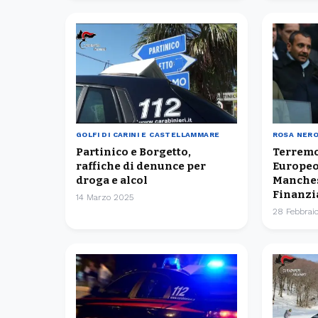
GOLFI DI CARINI E CASTELLAMMARE
ROSA NER
Partinico e Borgetto,
Terremo
raffiche di denunce per
Europeo:
droga e alcol
Manches
Finanzi
14 Marzo 2025
28 Febbrai