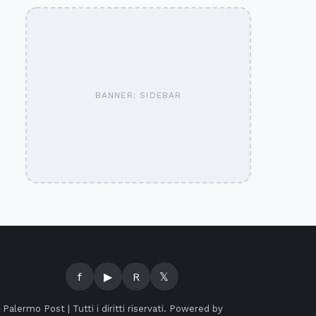
BANNER: SIDEBAR
f
▶
R
𝕏
©
Palermo Post | Tutti i diritti riservati. Powered by