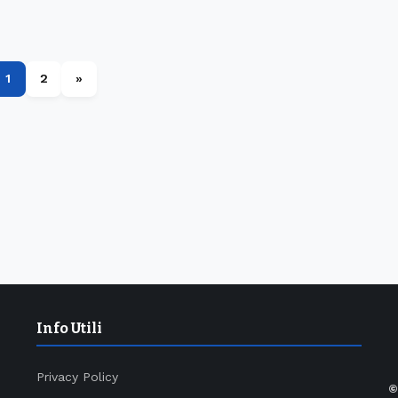
1
2
»
Info Utili
Privacy Policy