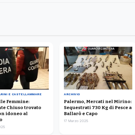
CARINI E CASTELLAMMARE
ARCHIVIO
elle Femmine:
Palermo, Mercati nel Mirino:
te Chiuso trovato
Sequestrati 730 Kg di Pesce a
on idoneo al
Ballarò e Capo
o
17 Marzo 2025
025