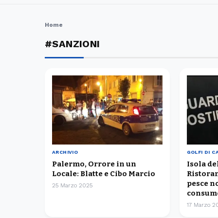
Home
#SANZIONI
ARCHIVIO
GOLFI DI 
Palermo, Orrore in un
Isola d
Locale: Blatte e Cibo Marcio
Ristoran
pesce n
25 Marzo 2025
consum
17 Marzo 2