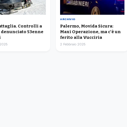
ARCHIVIO
ttaglia. Controlli a
Palermo, Movida Sicura:
, denunciato 53enne
Maxi Operazione, ma c’è un
i
ferito alla Vucciria
 2025
2 Febbraio 2025