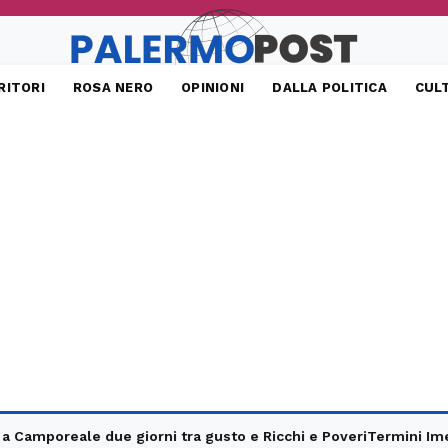
RITORI
ROSA NERO
OPINIONI
DALLA POLITICA
CUL
amporeale due giorni tra gusto e Ricchi e Poveri
Termini Imerese