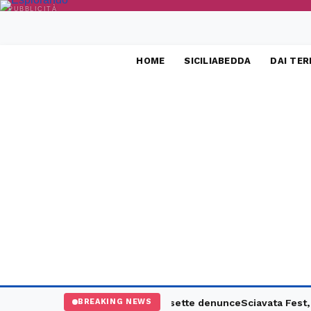
PUBBLICITÀ
HOME
SICILIABEDDA
DAI TER
, maxi controlli: un arresto e sette denunce
Sciavata Fest, a C
BREAKING NEWS