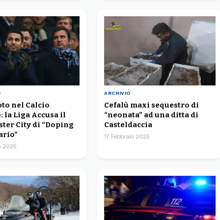
O
ARCHIVIO
to nel Calcio
Cefalù maxi sequestro di
 la Liga Accusa il
“neonata” ad una ditta di
ter City di “Doping
Casteldaccia
ario”
17 Febbraio 2025
o 2025