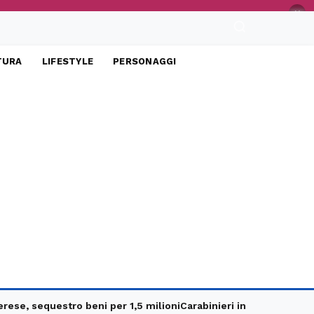
×
TURA
LIFESTYLE
PERSONAGGI
, sequestro beni per 1,5 milioni
Carabinieri in e-bike, controlli 