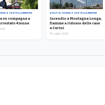
CARINI E CASTELLAMMARE
GOLFI DI CARINI E CASTELLAMMARE
ta ex compagna a
Incendio a Montagna Longa,
arrestato 41enne
fiamme a ridosso delle case
a Carini
2026
15 Luglio 2026