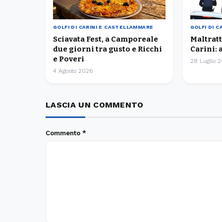
GOLFI DI CARINI E CASTELLAMMARE
GOLFI DI 
Sciavata Fest, a Camporeale
Maltrat
due giorni tra gusto e Ricchi
Carini: 
e Poveri
28 Luglio 
4 Agosto 2026
LASCIA UN COMMENTO
Commento
*