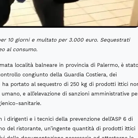
per 10 giorni e multato per 3.000 euro. Sequestrati
eo al consumo.
omata località balneare in provincia di Palermo, è stat
ntrollo congiunto della Guardia Costiera, dei
e ha portato al sequestro di 250 kg di prodotti ittici no
o umano, e all’elevazione di sanzioni amministrative pe
ienico-sanitarie.
i dirigenti e i tecnici della prevenzione dell’ASP 6 di
no del ristorante, un’ingente quantità di prodotti ittici
 privi della documentazione necessaria ad attestarne la