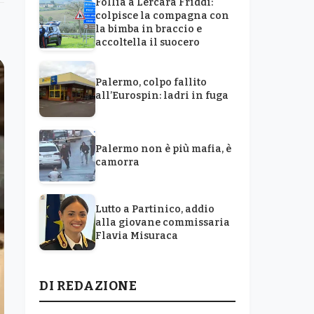
Follia a Lercara Friddi:
colpisce la compagna con
la bimba in braccio e
accoltella il suocero
Palermo, colpo fallito
all’Eurospin: ladri in fuga
Palermo non è più mafia, è
camorra
Lutto a Partinico, addio
alla giovane commissaria
Flavia Misuraca
DI REDAZIONE