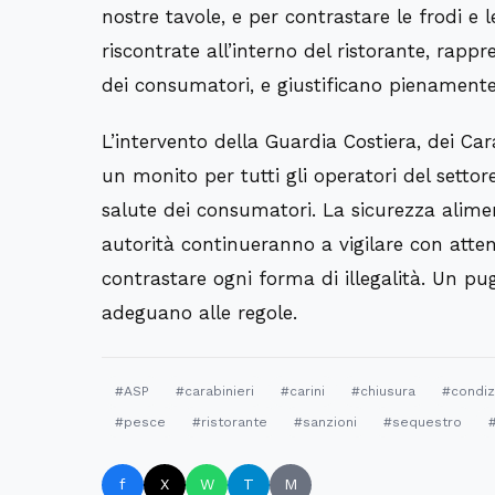
nostre tavole, e per contrastare le frodi e le
riscontrate all’interno del ristorante, rapp
dei consumatori, e giustificano pienamente
L’intervento della Guardia Costiera, dei Car
un monito per tutti gli operatori del settore
salute dei consumatori. La sicurezza alim
autorità continueranno a vigilare con atten
contrastare ogni forma di illegalità. Un pug
adeguano alle regole.
#ASP
#carabinieri
#carini
#chiusura
#condizi
#pesce
#ristorante
#sanzioni
#sequestro
f
X
W
T
M