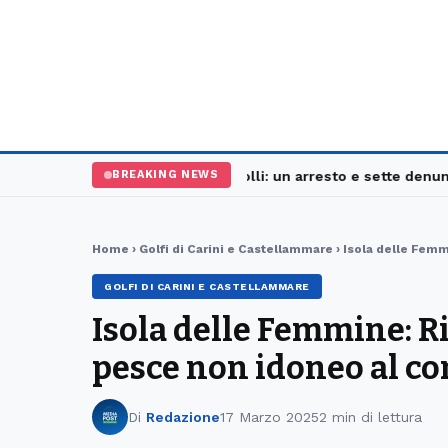
Palermo, maxi controlli: un arresto e sette denunce
Sc
BREAKING NEWS
Home
›
Golfi di Carini e Castellammare
› Isola delle Fem
GOLFI DI CARINI E CASTELLAMMARE
Isola delle Femmine: R
pesce non idoneo al c
Di
Redazione
17 Marzo 2025
2 min di lettura