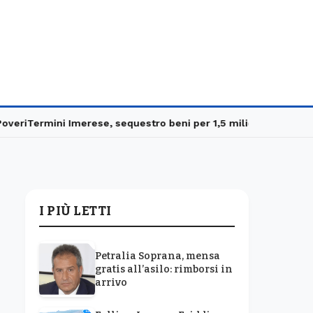
i
Termini Imerese, sequestro beni per 1,5 milioni
Carabinieri in 
I PIÙ LETTI
Petralia Soprana, mensa
gratis all’asilo: rimborsi in
arrivo