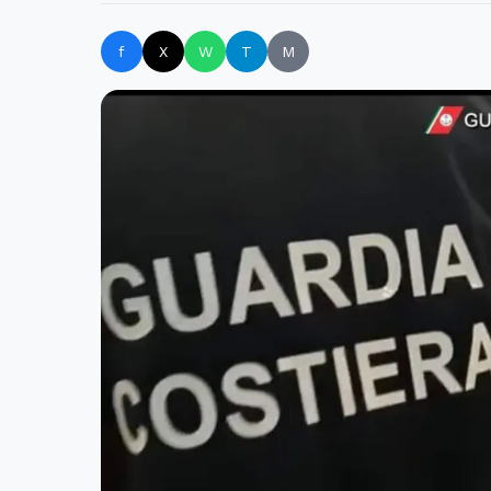
f
X
W
T
M