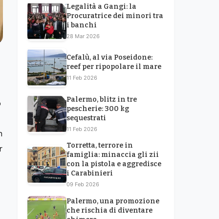
Legalità a Gangi: la
Procuratrice dei minori tra
i banchi
28 Mar 2026
Cefalù, al via Poseidone:
reef per ripopolare il mare
11 Feb 2026
Palermo, blitz in tre
o
pescherie: 300 kg
sequestrati
11 Feb 2026
n
Torretta, terrore in
r
famiglia: minaccia gli zii
con la pistola e aggredisce
i Carabinieri
09 Feb 2026
Palermo, una promozione
che rischia di diventare