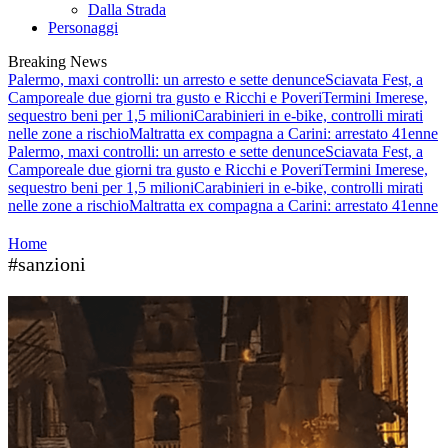
Dalla Strada
Personaggi
Breaking News
Palermo, maxi controlli: un arresto e sette denunce
Sciavata Fest, a
Camporeale due giorni tra gusto e Ricchi e Poveri
Termini Imerese,
sequestro beni per 1,5 milioni
Carabinieri in e-bike, controlli mirati
nelle zone a rischio
Maltratta ex compagna a Carini: arrestato 41enne
Palermo, maxi controlli: un arresto e sette denunce
Sciavata Fest, a
Camporeale due giorni tra gusto e Ricchi e Poveri
Termini Imerese,
sequestro beni per 1,5 milioni
Carabinieri in e-bike, controlli mirati
nelle zone a rischio
Maltratta ex compagna a Carini: arrestato 41enne
Home
#sanzioni