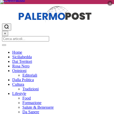
PUBBLICITÀ
×
×
Home
Siciliabedda
Dai Territori
Rosa Nero
Opinioni
Editoriali
Dalla Politica
Cultura
Tradizioni
Lifestyle
Food
Formazione
Salute & Benessere
Da Sapere