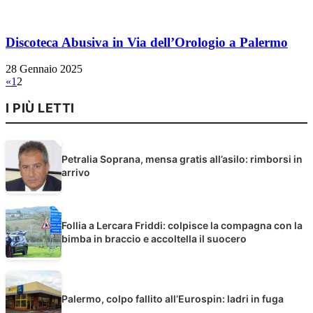
Discoteca Abusiva in Via dell’Orologio a Palermo
28 Gennaio 2025
«
1
2
I PIÙ LETTI
Petralia Soprana, mensa gratis all’asilo: rimborsi in
arrivo
Follia a Lercara Friddi: colpisce la compagna con la
bimba in braccio e accoltella il suocero
Palermo, colpo fallito all’Eurospin: ladri in fuga