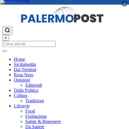
PUBBLICITÀ
×
×
Home
Siciliabedda
Dai Territori
Rosa Nero
Opinioni
Editoriali
Dalla Politica
Cultura
Tradizioni
Lifestyle
Food
Formazione
Salute & Benessere
Da Sapere