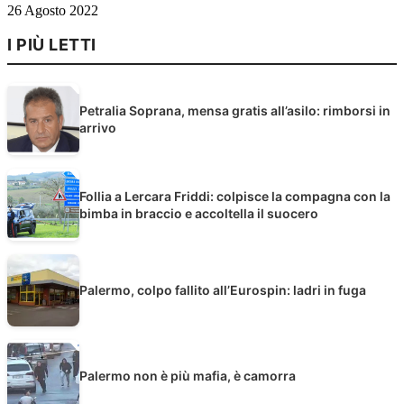
26 Agosto 2022
I PIÙ LETTI
Petralia Soprana, mensa gratis all’asilo: rimborsi in
arrivo
Follia a Lercara Friddi: colpisce la compagna con la
bimba in braccio e accoltella il suocero
Palermo, colpo fallito all’Eurospin: ladri in fuga
Palermo non è più mafia, è camorra