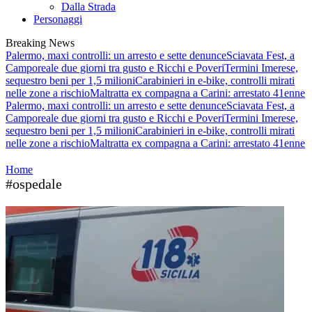
Dalla Strada
Personaggi
Breaking News
Palermo, maxi controlli: un arresto e sette denunce
Sciavata Fest, a
Camporeale due giorni tra gusto e Ricchi e Poveri
Termini Imerese,
sequestro beni per 1,5 milioni
Carabinieri in e-bike, controlli mirati
nelle zone a rischio
Maltratta ex compagna a Carini: arrestato 41enne
Palermo, maxi controlli: un arresto e sette denunce
Sciavata Fest, a
Camporeale due giorni tra gusto e Ricchi e Poveri
Termini Imerese,
sequestro beni per 1,5 milioni
Carabinieri in e-bike, controlli mirati
nelle zone a rischio
Maltratta ex compagna a Carini: arrestato 41enne
Home
#ospedale