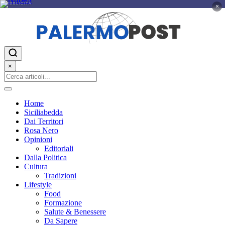
PUBBLICITÀ
×
×
Home
Siciliabedda
Dai Territori
Rosa Nero
Opinioni
Editoriali
Dalla Politica
Cultura
Tradizioni
Lifestyle
Food
Formazione
Salute & Benessere
Da Sapere