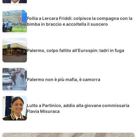
Follia a Lercara Friddi: colpisce la compagna con la
bimba in braccio e accoltella il suocero
Palermo, colpo fallito all’Eurospin: ladri in fuga
Palermo non è più mafia, è camorra
Lutto a Partinico, addio alla giovane commissaria
Flavia Misuraca