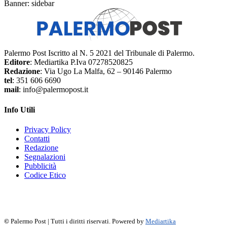
Banner: sidebar
Palermo Post Iscritto al N. 5 2021 del Tribunale di Palermo.
Editore
: Mediartika P.Iva 07278520825
Redazione
: Via Ugo La Malfa, 62 – 90146 Palermo
tel
: 351 606 6690
mail
: info@palermopost.it
Info Utili
Privacy Policy
Contatti
Redazione
Segnalazioni
Pubblicità
Codice Etico
f
▶
R
𝕏
©
Palermo Post | Tutti i diritti riservati. Powered by
Mediartika