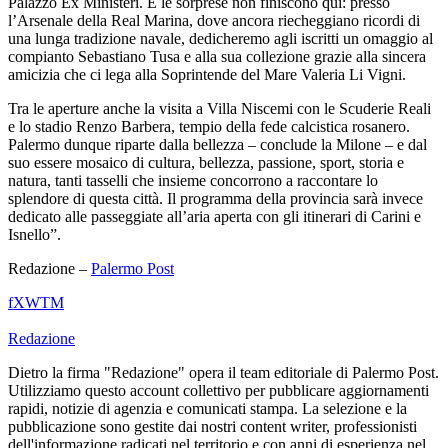
Palazzo Ex Ministeri. E le sorprese non finiscono qui: presso
l’Arsenale della Real Marina, dove ancora riecheggiano ricordi di
una lunga tradizione navale, dedicheremo agli iscritti un omaggio al
compianto Sebastiano Tusa e alla sua collezione grazie alla sincera
amicizia che ci lega alla Soprintende del Mare Valeria Li Vigni.
Tra le aperture anche la visita a Villa Niscemi con le Scuderie Reali
e lo stadio Renzo Barbera, tempio della fede calcistica rosanero.
Palermo dunque riparte dalla bellezza – conclude la Milone – e dal
suo essere mosaico di cultura, bellezza, passione, sport, storia e
natura, tanti tasselli che insieme concorrono a raccontare lo
splendore di questa città. Il programma della provincia sarà invece
dedicato alle passeggiate all’aria aperta con gli itinerari di Carini e
Isnello”.
Redazione –
Palermo Post
f
X
W
T
M
Redazione
Dietro la firma "Redazione" opera il team editoriale di Palermo Post.
Utilizziamo questo account collettivo per pubblicare aggiornamenti
rapidi, notizie di agenzia e comunicati stampa. La selezione e la
pubblicazione sono gestite dai nostri content writer, professionisti
dell'informazione radicati nel territorio e con anni di esperienza nel