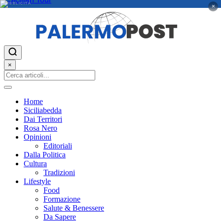
PUBBLICITÀ
×
×
Home
Siciliabedda
Dai Territori
Rosa Nero
Opinioni
Editoriali
Dalla Politica
Cultura
Tradizioni
Lifestyle
Food
Formazione
Salute & Benessere
Da Sapere