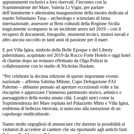
appuntamenti esclusivi a loro riservati: l’incontro con la
Soprintendente del Mare, Valeria Li Vigni, per parlare
dell’imminente e attesissima inaugurazione della mostra dedicata al
marito Sebastiano Tusa – archeologo e scienziato di fama
internazionale, assessore ai Beni culturali della Regione Sicilia
tragicamente scomparso in un incidente aereo nel 2019 – con il
recupero di documenti, fotografie, strumenti tecnici, motori navali e
altro ancora raccolto in tanti anni di passione per il mare.
E poi Villa Igiea, simbolo della Belle Epoque e del Liberty
palermitano, acquistato nel 2019 da Rocco Forte Hotels e oggi hotel
di charme dopo un restauro effettuato da Olga Polizzi in
collaborazione con lo studio di Nicholas Haslam.
“Per celebrare la decima edizione di questo importante evento
nazionale – afferma Sabrina Milone, Capo Delegazione FAI
Palermo – abbiamo pensato ad aperture eccezionali volte a far
riscoprire e apprezzare l’immenso patrimonio storico, artistico e
paesaggistico della nostra amata città. Luoghi unici come la
Soprintendenza del Mare ospitata nel Palazzetto Mirto e Villa Igiea,
emblema di bellezza ritrovata, si uniscono alla narrazione di un
capoluogo multiculturale.
Siamo molto orgogliosi di annunciare che daremo la possibilità ai
visitatori di accedere al cantiere che sta riportando agli antichi fasti