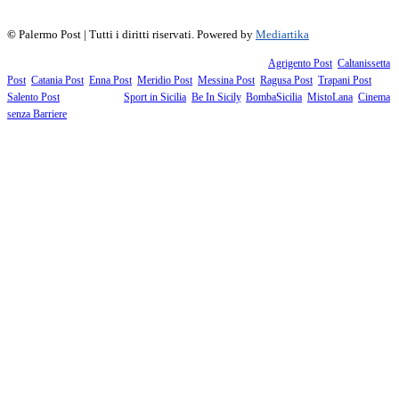
©
Palermo Post | Tutti i diritti riservati. Powered by
Mediartika
Fanno parte della testata giornalistica i supplementi territoriali:
Agrigento Post
,
Caltanissetta
Post
,
Catania Post
,
Enna Post
,
Meridio Post
,
Messina Post
,
Ragusa Post
,
Trapani Post
,
Salento Post
. I siti tematici:
Sport in Sicilia
,
Be In Sicily
,
BombaSicilia
,
MistoLana
,
Cinema
senza Barriere