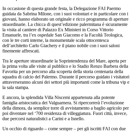
In occasione di questa grande festa, la Delegazione FAI Paermo
guidata da Sabrina Milone, con i suoi volontari e in particolare con i
giovani, hanno elaborato un originale e ricco programma di aperture
straordinarie. La chicca di quest’edizione palermitana é sicuramente
la visita al cantiere di Palazzo Ex Ministeri in Corso Vittorio
Emanuele, tra l’ex ospedale San Giacomo e la Facoltà Teologica,
con le tre corti interne, la monumentale scala ottocentesca
dell’architetto Carlo Giachery e il piano nobile con i suoi saloni
finemente affrescati.
Tra le aperture straordinarie la Soprintendenza del Mare, aperta per
la prima volta alle visite al pubblico e lo Stadio Renzo Barbera della
Favorita per un percorso alla scoperta della storia centenaria della
squadra di calcio del Palermo. Durante il percorso guidato i visitatori
attraverseranno alcuni dei settori più importanti come la tribuna vip e
la sala stampa.
E ancora, la splendida Villa Niscemi appartenuta alla potente
famiglia aristocratica dei Valguarnera. Si ripercorrerà l’evoluzione
della dimora, da semplice torre di avvistamento a baglio agricolo per
poi diventare nel ‘700 residenza di villeggiatura. Fuori città, invece,
due percorsi naturalistici a Carini e a Isnello.
Un occhio di riguardo – come sempre – per gli iscritti FAI con due