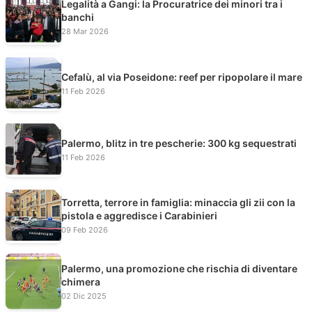
Legalità a Gangi: la Procuratrice dei minori tra i
banchi
28 Mar 2026
Cefalù, al via Poseidone: reef per ripopolare il mare
11 Feb 2026
Palermo, blitz in tre pescherie: 300 kg sequestrati
11 Feb 2026
Torretta, terrore in famiglia: minaccia gli zii con la
pistola e aggredisce i Carabinieri
09 Feb 2026
Palermo, una promozione che rischia di diventare
chimera
02 Dic 2025