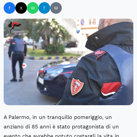
f
X
W
T
M
A Palermo, in un tranquillo pomeriggio, un
anziano di 85 anni è stato protagonista di un
evento che avrebbe potuto costargli la vita in