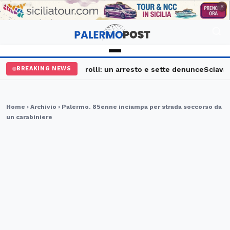
PUBBLICITÀ
×
Palermo, maxi controlli: un arresto e sette denunce
Sciavata F
BREAKING NEWS
Home
›
Archivio
› Palermo. 85enne inciampa per strada soccorso da
un carabiniere