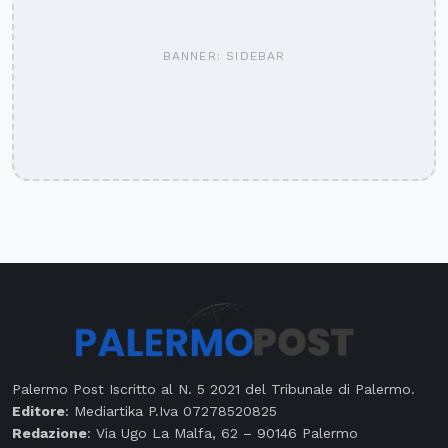
BANNER: SIDEBAR
Palermo Post Iscritto al N. 5 2021 del Tribunale di Palermo.
Editore
: Mediartika P.Iva 07278520825
Redazione
: Via Ugo La Malfa, 62 – 90146 Palermo