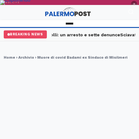
PUBBLICITÀ
×
Palermo, maxi controlli: un arresto e sette denunce
Sciavata Fe
BREAKING NEWS
Home
›
Archivio
› Muore di covid Badami ex Sindaco di Misilmeri