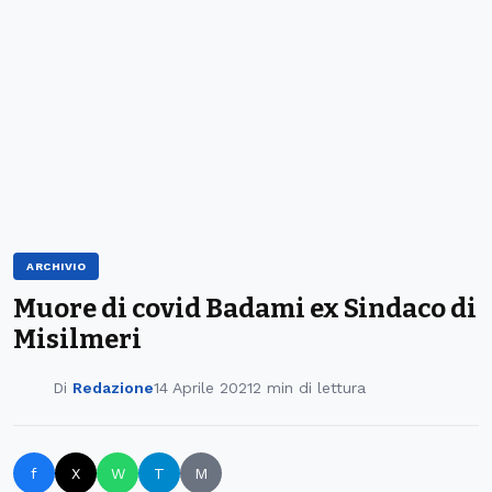
ARCHIVIO
Muore di covid Badami ex Sindaco di
Misilmeri
Di
Redazione
14 Aprile 2021
2 min di lettura
f
X
W
T
M