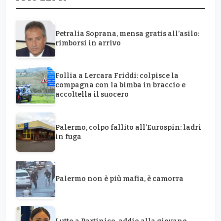
Petralia Soprana, mensa gratis all’asilo:
rimborsi in arrivo
Follia a Lercara Friddi: colpisce la
compagna con la bimba in braccio e
accoltella il suocero
Palermo, colpo fallito all’Eurospin: ladri
in fuga
Palermo non è più mafia, è camorra