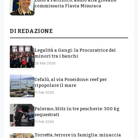
Lutto a Partinico, addio alla giovane
commissaria Flavia Misuraca
DI REDAZIONE
Legalità a Gangi: la Procuratrice dei
minori tra i banchi
28 Mar 2026
Cefalù, al via Poseidone: reef per
ripopolare il mare
11 Feb 2026
Palermo, blitz in tre pescherie: 300 kg
sequestrati
11 Feb 2026
Torretta, terrore in famiglia: minaccia