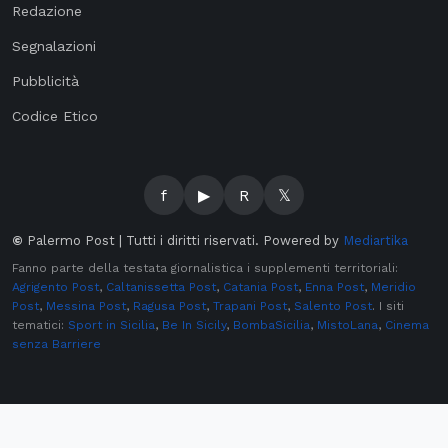
f
▶
R
𝕏
©
Palermo Post | Tutti i diritti riservati. Powered by
Mediartika
Fanno parte della testata giornalistica i supplementi territoriali:
Agrigento Post
,
Caltanissetta Post
,
Catania Post
,
Enna Post
,
Meridio
Post
,
Messina Post
,
Ragusa Post
,
Trapani Post
,
Salento Post
. I siti
tematici:
Sport in Sicilia
,
Be In Sicily
,
BombaSicilia
,
MistoLana
,
Cinema
senza Barriere