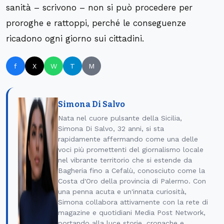
sanità – scrivono – non si può procedere per
proroghe e rattoppi, perché le conseguenze
ricadono ogni giorno sui cittadini.
f
X
W
T
M
Simona Di Salvo
Nata nel cuore pulsante della Sicilia,
Simona Di Salvo, 32 anni, si sta
rapidamente affermando come una delle
voci più promettenti del giornalismo locale
nel vibrante territorio che si estende da
Bagheria fino a Cefalù, conosciuto come la
Costa d'Oro della provincia di Palermo. Con
una penna acuta e un'innata curiosità,
Simona collabora attivamente con la rete di
magazine e quotidiani Media Post Network,
portando alla luce storie, cronache e