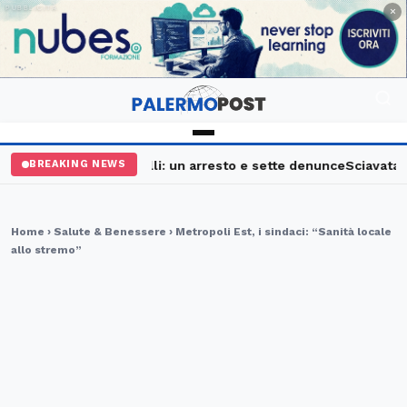
PUBBLICITÀ
×
alermo, maxi controlli: un arresto e sette denunce
Sciavata Fest
BREAKING NEWS
Home
›
Salute & Benessere
› Metropoli Est, i sindaci: “Sanità locale
allo stremo”