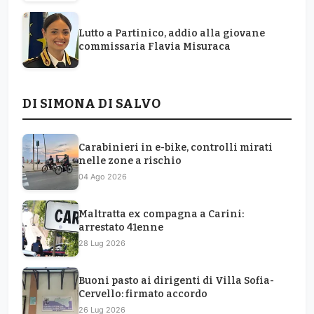
DI SIMONA DI SALVO
Carabinieri in e-bike, controlli mirati
nelle zone a rischio
04 Ago 2026
Maltratta ex compagna a Carini:
arrestato 41enne
28 Lug 2026
Buoni pasto ai dirigenti di Villa Sofia-
Cervello: firmato accordo
26 Lug 2026
Cefalù Film Festival: vince corto “Marabù”
sul lavoro minorile
24 Lug 2026
Blitz antidroga a Palermo: quattro arresti