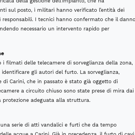
aricata della gestione dell’impianto, che ha
i sul posto, i militari hanno verificato l’entità dei
 i responsabili. I tecnici hanno confermato che il dann
 rendendo necessario un intervento rapido per
me
i filmati delle telecamere di sorveglianza della zona,
 identificare gli autori del furto. La sorveglianza,
 di Carini, che in passato è stato già oggetto di
telecamere a circuito chiuso sono state prese di mira dai
a protezione adeguata alla struttura.
una serie di atti vandalici e furti che da tempo
delle acque a Carini. Già in precedenza, il furto di cavi