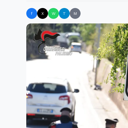
f
X
W
T
M