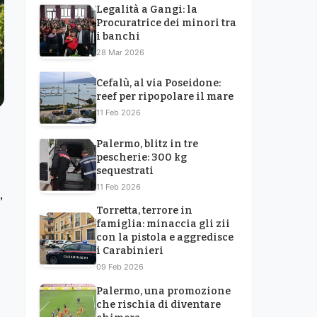
Legalità a Gangi: la
Procuratrice dei minori tra
i banchi
28 Mar 2026
Cefalù, al via Poseidone:
reef per ripopolare il mare
11 Feb 2026
Palermo, blitz in tre
pescherie: 300 kg
sequestrati
11 Feb 2026
,
Torretta, terrore in
famiglia: minaccia gli zii
con la pistola e aggredisce
i Carabinieri
09 Feb 2026
Palermo, una promozione
che rischia di diventare