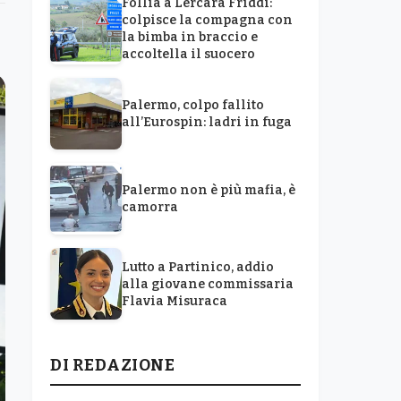
Follia a Lercara Friddi:
colpisce la compagna con
la bimba in braccio e
accoltella il suocero
Palermo, colpo fallito
all’Eurospin: ladri in fuga
Palermo non è più mafia, è
camorra
Lutto a Partinico, addio
alla giovane commissaria
Flavia Misuraca
DI REDAZIONE