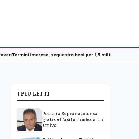
i
Termini Imerese, sequestro beni per 1,5 milioni
Carabinieri in 
I PIÙ LETTI
Petralia Soprana, mensa
gratis all’asilo: rimborsi in
arrivo