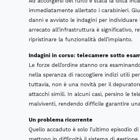
Ad accorgersi del furto è stata la ditta inc
immediatamente allertato i carabinieri. Giunt
danni e avviato le indagini per individuare
arrecato all’infrastruttura è significativo,
ripristinare la funzionalità dell’impianto.
Indagini in corso: telecamere sotto esa
Le forze dell’ordine stanno ora esaminando 
nella speranza di raccogliere indizi utili per
tuttavia, non è una novità per il depuratore
attacchi simili. In alcuni casi, persino le 
malviventi, rendendo difficile garantire un
Un problema ricorrente
Quello accaduto è solo l’ultimo episodio di 
mettono in difficoltà il sistema di gestione 