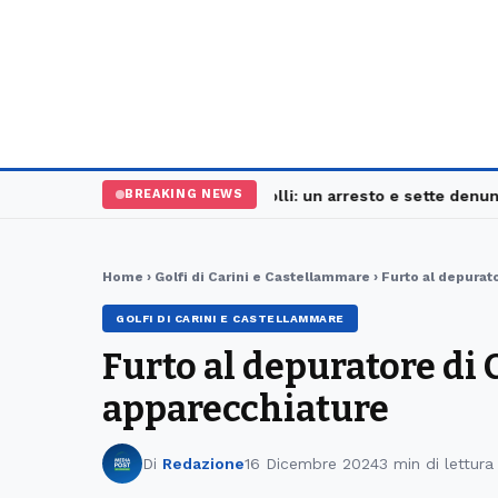
Palermo, maxi controlli: un arresto e sette denunce
Sc
BREAKING NEWS
Home
›
Golfi di Carini e Castellammare
› Furto al depurat
GOLFI DI CARINI E CASTELLAMMARE
Furto al depuratore di C
apparecchiature
Di
Redazione
16 Dicembre 2024
3 min di lettura