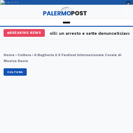
PUBBLICITÀ
×
Palermo, maxi controlli: un arresto e sette denunce
Sciavata F
BREAKING NEWS
Home
›
Cultura
› A Bagheria il X Festival Internazionale Corale di
Musica Sacra
CULTURA