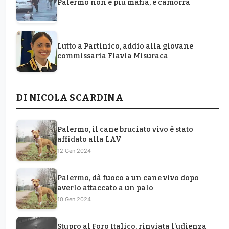
Palermo non è più mafia, è camorra
Lutto a Partinico, addio alla giovane
commissaria Flavia Misuraca
DI NICOLA SCARDINA
Palermo, il cane bruciato vivo è stato
affidato alla LAV
12 Gen 2024
Palermo, dà fuoco a un cane vivo dopo
averlo attaccato a un palo
10 Gen 2024
Stupro al Foro Italico, rinviata l’udienza