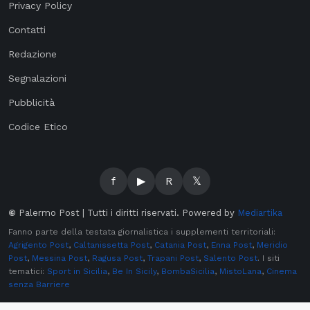
Privacy Policy
Contatti
Redazione
Segnalazioni
Pubblicità
Codice Etico
f
▶
R
𝕏
©
Palermo Post | Tutti i diritti riservati. Powered by
Mediartika
Fanno parte della testata giornalistica i supplementi territoriali:
Agrigento Post
,
Caltanissetta Post
,
Catania Post
,
Enna Post
,
Meridio
Post
,
Messina Post
,
Ragusa Post
,
Trapani Post
,
Salento Post
. I siti
tematici:
Sport in Sicilia
,
Be In Sicily
,
BombaSicilia
,
MistoLana
,
Cinema
senza Barriere