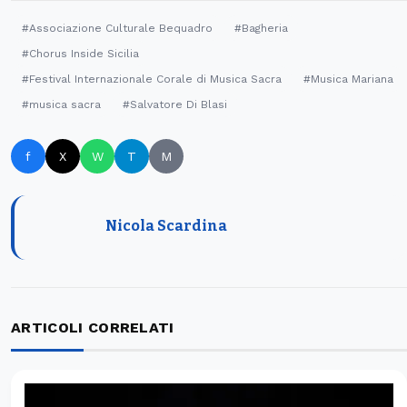
#Associazione Culturale Bequadro
#Bagheria
#Chorus Inside Sicilia
#Festival Internazionale Corale di Musica Sacra
#Musica Mariana
#musica sacra
#Salvatore Di Blasi
f
X
W
T
M
Nicola Scardina
ARTICOLI CORRELATI