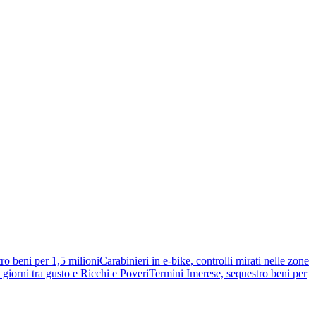
ro beni per 1,5 milioni
Carabinieri in e-bike, controlli mirati nelle zone
giorni tra gusto e Ricchi e Poveri
Termini Imerese, sequestro beni per