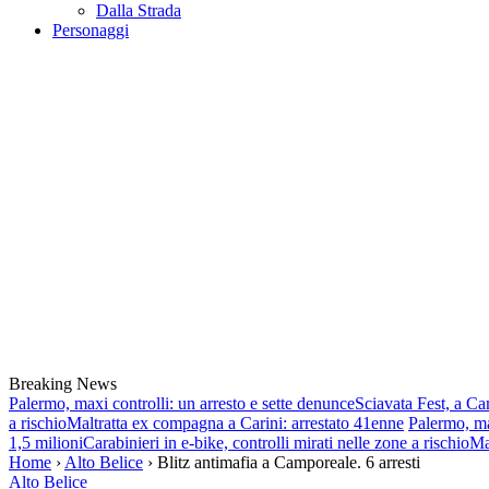
Dalla Strada
Personaggi
Breaking News
Palermo, maxi controlli: un arresto e sette denunce
Sciavata Fest, a Ca
a rischio
Maltratta ex compagna a Carini: arrestato 41enne
Palermo, ma
1,5 milioni
Carabinieri in e-bike, controlli mirati nelle zone a rischio
Ma
Home
›
Alto Belice
› Blitz antimafia a Camporeale. 6 arresti
Alto Belice