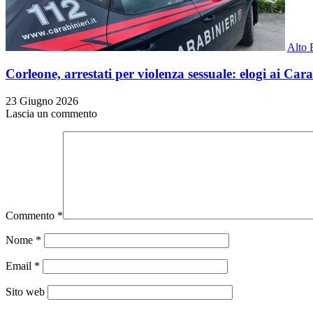
Alto 
Corleone, arrestati per violenza sessuale: elogi ai Cara
23 Giugno 2026
Lascia un commento
Commento
*
Nome
*
Email
*
Sito web