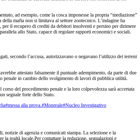
umentato, ad esempio, come la cosca imponesse la propria “mediazione”
a della mafia non si limitava al settore zootecnico. L’indagine ha
 per il recupero di crediti da debitori insolventi e persino per dirimere
arallela allo Stato, capace di regolare rapporti economici e sociali.
dagati, secondo l’accusa, autorizzavano o negavano l’utilizzo dei terreni
avrebbe attestato falsamente il puntuale adempimento, da parte di due
so penale in cambio dello svolgimento di lavori di pubblica utilità.
nel corso del procedimento penale e la loro colpevolezza sarà accertata
n segnale forte dello Stato.
fia
#messa alla prova.
#Monreale
#Nucleo Investigativo
i, notizie di agenzia e comunicati stampa. La selezione e la
re la realtà locale.Per contattare la redazione, segnalazioni e