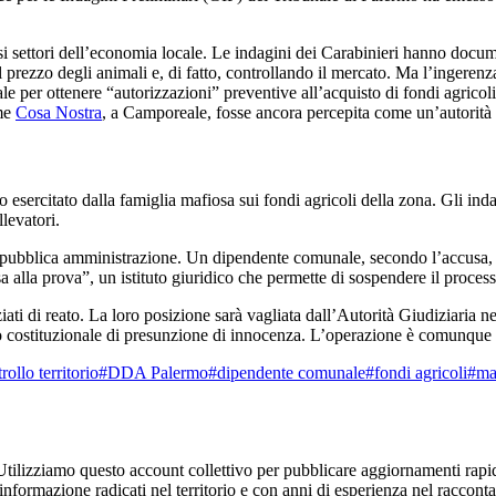
rsi settori dell’economia locale. Le indagini dei Carabinieri hanno doc
l prezzo degli animali e, di fatto, controllando il mercato. Ma l’ingerenz
le per ottenere “autorizzazioni” preventive all’acquisto di fondi agricoli,
ome
Cosa Nostra
, a Camporeale, fosse ancora percepita come un’autorità p
lo esercitato dalla famiglia mafiosa sui fondi agricoli della zona. Gli in
llevatori.
a pubblica amministrazione. Un dipendente comunale, secondo l’accusa, 
a alla prova”, un istituto giuridico che permette di sospendere il proces
iati di reato. La loro posizione sarà vagliata dall’Autorità Giudiziaria 
io costituzionale di presunzione di innocenza. L’operazione è comunque u
rollo territorio
#DDA Palermo
#dipendente comunale
#fondi agricoli
#ma
Utilizziamo questo account collettivo per pubblicare aggiornamenti rapid
'informazione radicati nel territorio e con anni di esperienza nel racconta