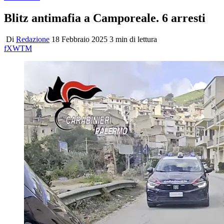
Blitz antimafia a Camporeale. 6 arresti
Di
Redazione
18 Febbraio 2025
3 min di lettura
f
X
W
T
M