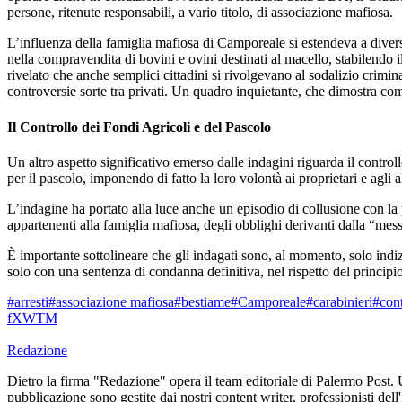
persone, ritenute responsabili, a vario titolo, di associazione mafiosa.
L’influenza della famiglia mafiosa di Camporeale si estendeva a dive
nella compravendita di bovini e ovini destinati al macello, stabilendo i
rivelato che anche semplici cittadini si rivolgevano al sodalizio crimina
controversie sorte tra privati. Un quadro inquietante, che dimostra c
Il Controllo dei Fondi Agricoli e del Pascolo
Un altro aspetto significativo emerso dalle indagini riguarda il control
per il pascolo, imponendo di fatto la loro volontà ai proprietari e agli a
L’indagine ha portato alla luce anche un episodio di collusione con l
appartenenti alla famiglia mafiosa, degli obblighi derivanti dalla “mess
È importante sottolineare che gli indagati sono, al momento, solo indiz
solo con una sentenza di condanna definitiva, nel rispetto del princip
#arresti
#associazione mafiosa
#bestiame
#Camporeale
#carabinieri
#cont
f
X
W
T
M
Redazione
Dietro la firma "Redazione" opera il team editoriale di Palermo Post. 
pubblicazione sono gestite dai nostri content writer, professionisti dell