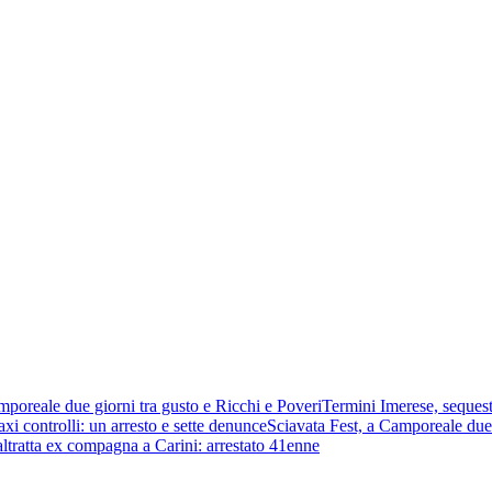
mporeale due giorni tra gusto e Ricchi e Poveri
Termini Imerese, sequest
xi controlli: un arresto e sette denunce
Sciavata Fest, a Camporeale due 
ltratta ex compagna a Carini: arrestato 41enne