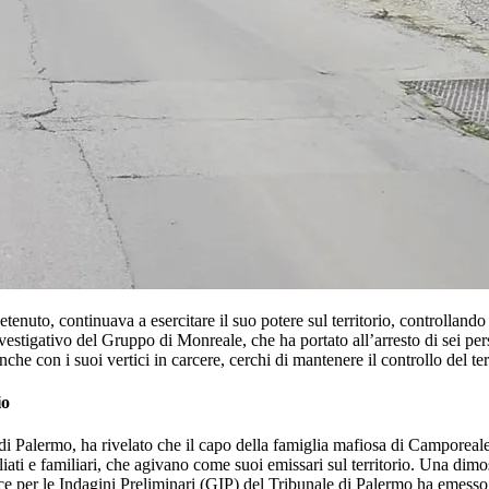
tenuto, continuava a esercitare il suo potere sul territorio, controllan
Investigativo del Gruppo di Monreale, che ha portato all’arresto di sei p
e con i suoi vertici in carcere, cerchi di mantenere il controllo del terri
io
i Palermo, ha rivelato che il capo della famiglia mafiosa di Camporeale,
ffiliati e familiari, che agivano come suoi emissari sul territorio. Una di
e per le Indagini Preliminari (GIP) del Tribunale di Palermo ha emesso u