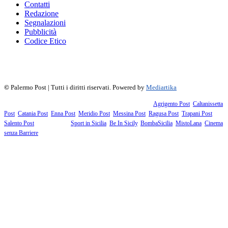
Contatti
Redazione
Segnalazioni
Pubblicità
Codice Etico
f
▶
R
𝕏
©
Palermo Post | Tutti i diritti riservati. Powered by
Mediartika
Fanno parte della testata giornalistica i supplementi territoriali:
Agrigento Post
,
Caltanissetta
Post
,
Catania Post
,
Enna Post
,
Meridio Post
,
Messina Post
,
Ragusa Post
,
Trapani Post
,
Salento Post
. I siti tematici:
Sport in Sicilia
,
Be In Sicily
,
BombaSicilia
,
MistoLana
,
Cinema
senza Barriere