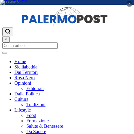
PUBBLICITÀ
×
×
Home
Siciliabedda
Dai Territori
Rosa Nero
Opinioni
Editoriali
Dalla Politica
Cultura
Tradizioni
Lifestyle
Food
Formazione
Salute & Benessere
Da Sapere