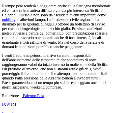
Il tempo però tenderà a peggiorare anche sulla Sardegna meridionale
ed entro sera in maniera diffusa e via via più intensa su Sicilia e
Calabria. Sull’isola non sono da escludere eventi importanti come
nubifragi
e alluvioni lampo. La Protezione civile regionale ha
diramato per la giornata di oggi 13 ottobre un bollettino di avviso
per rischio idrogeologico con rischio giallo. Previste condizioni
meteo avverse a partire dal pomeriggio, con precipitazioni sparse a
carattere di rovescio o temporale anche di forte intensità, locali
grandinate e forti raffiche di vento. Ma nel corso della serata e di
domani le condizioni potrebbero anche peggiorare.
I venti freddi e impetuosi in arrivo saranno i responsabili
dell’abbassamento delle temperature che soprattutto di notte
raggiungeranno valori da inizio inverno in molte zone della Sicilia.
Un preludio di inverno, che non si stabilizzerà e già da giovedì
pomeriggio il freddo articolo e il maltempo abbandoneranno l’Italia
quando l’alta pressione delle Azzorre tornerà a invadere tutto il
Paese garantendo così un tempo più stabile e soleggiato anche nei
giorni successivi, weekend compreso.
Redazione –
Palermo Post
f
X
W
T
M