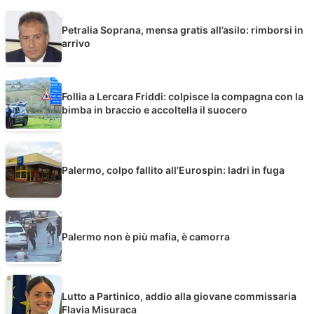
Petralia Soprana, mensa gratis all’asilo: rimborsi in
arrivo
Follia a Lercara Friddi: colpisce la compagna con la
bimba in braccio e accoltella il suocero
Palermo, colpo fallito all’Eurospin: ladri in fuga
Palermo non è più mafia, è camorra
Lutto a Partinico, addio alla giovane commissaria
Flavia Misuraca