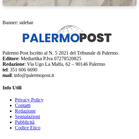
Banner: sidebar
Palermo Post Iscritto al N. 5 2021 del Tribunale di Palermo.
Editore
: Mediartika P.Iva 07278520825
Redazione
: Via Ugo La Malfa, 62 – 90146 Palermo
tel
: 351 606 6690
mail
: info@palermopost.it
Info Utili
Privacy Policy
Contatti
Redazione
Segnalazioni
Pubblicità
Codice Etico