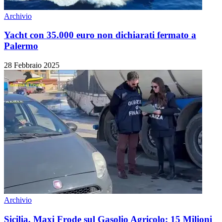
Archivio
Yacht con 35.000 euro non dichiarati fermato a
Palermo
28 Febbraio 2025
Archivio
Sicilia, Maxi Frode sul Gasolio Agricolo: 15 Milioni