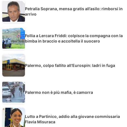
Petralia Soprana, mensa gratis all’asilo: rimborsi in
arrivo
Follia a Lercara Friddi: colpisce la compagna con la
bimba in braccio e accoltella il suocero
Palermo, colpo fallito all’Eurospin: ladri in fuga
Palermo non è più mafia, è camorra
Lutto a Partinico, addio alla giovane commissaria
Flavia Misuraca