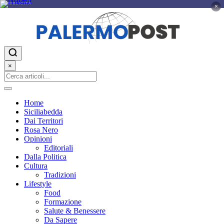
PUBBLICITÀ
×
×
Home
Siciliabedda
Dai Territori
Rosa Nero
Opinioni
Editoriali
Dalla Politica
Cultura
Tradizioni
Lifestyle
Food
Formazione
Salute & Benessere
Da Sapere