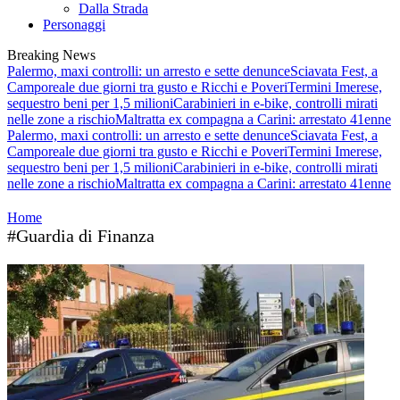
Dalla Strada
Personaggi
Breaking News
Palermo, maxi controlli: un arresto e sette denunce
Sciavata Fest, a
Camporeale due giorni tra gusto e Ricchi e Poveri
Termini Imerese,
sequestro beni per 1,5 milioni
Carabinieri in e-bike, controlli mirati
nelle zone a rischio
Maltratta ex compagna a Carini: arrestato 41enne
Palermo, maxi controlli: un arresto e sette denunce
Sciavata Fest, a
Camporeale due giorni tra gusto e Ricchi e Poveri
Termini Imerese,
sequestro beni per 1,5 milioni
Carabinieri in e-bike, controlli mirati
nelle zone a rischio
Maltratta ex compagna a Carini: arrestato 41enne
Home
#Guardia di Finanza