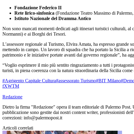
Fondazione Federico II
Rete lirico-sinfonica
(Fondazione Teatro Massimo di Palermo, T
Istituto Nazionale del Dramma Antico
Non sono mancati momenti dedicati agli itinerari turistici culturali, al 
Normanni) e ai Borghi dei Tesori.
L’assessore regionale al Turismo, Elvira Amata, ha espresso grande soddi
mettendo in campo. Un lavoro di squadra che ha portato la Sicilia a ri
patrimonio e le iniziative portate avanti dal governo regionale”, ha aggi
“Voglio esprimere il mio più sentito ringraziamento a tutti i protagoni
turisti, in piena coerenza con la natura straordinaria della Sicilia com
#Agrigento Capitale Cultura
#assessorato Turismo
#BIT Milano
#Demo
f
X
W
T
M
Redazione
Dietro la firma "Redazione" opera il team editoriale di Palermo Post. 
pubblicazione sono gestite dai nostri content writer, professionisti dell
correzioni: info@palermopost.it
Articoli correlati