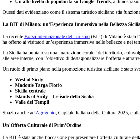
Un alto livello di popolarità su Google Trends
, a dimostrazio
Questi dati evidenziano come il sistema turistico siciliano stia funzi
La BIT di Milano: un’Esperienza Immersiva nella Bellezza Sicili
La recente
Borsa Internazionale del Turismo
(BIT) di Milano è stata l’
ha offerto ai visitatori un’esperienza immersiva nelle bellezze e nei terri
La Sicilia ha puntato su una “narrazione corale” del territorio, coinvo
alle aree interne, con l’obiettivo di destagionalizzare l’offerta e attrarr
Un ruolo di primo piano nella promozione turistica siciliana è stato s
West of Sicily
Madonie Targa Florio
Sicilia centrale
Islands of Sicily – Le isole della Sicilia
Valle dei Templi
Spazio anche ad
Agrigento
, Capitale Italiana della Cultura 2025, e al
Un’Offerta Culturale di Prim’Ordine
La BIT è stata anche l’occasione per presentare l’offerta culturale della