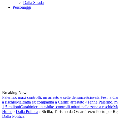
Dalla Strada
Personaggi
Breaking News
Palermo, maxi controlli: un arresto e sette denunce
Sciavata Fest, a Ca
a rischio
Maltratta ex compagna a Carini: arrestato 41enne
Palermo, ma
1,5 milioni
Carabinieri in e-bike, controlli mirati nelle zone a rischio
Ma
Home
›
Dalla Politica
› Sicilia, Turismo da Oscar: Terzo Posto per R
Dalla Politica