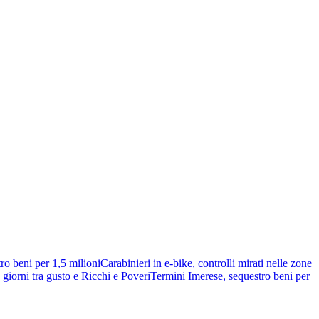
ro beni per 1,5 milioni
Carabinieri in e-bike, controlli mirati nelle zone
giorni tra gusto e Ricchi e Poveri
Termini Imerese, sequestro beni per