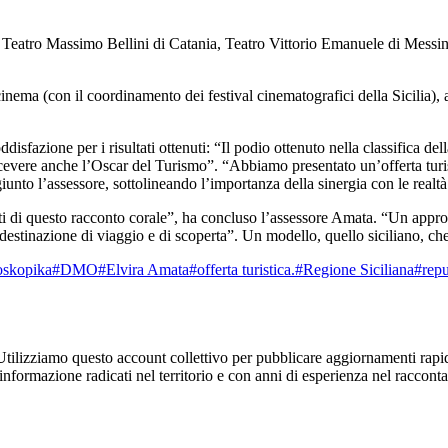
eatro Massimo Bellini di Catania, Teatro Vittorio Emanuele di Messin
cinema (con il coordinamento dei festival cinematografici della Sicilia), ai
sfazione per i risultati ottenuti: “Il podio ottenuto nella classifica de
cevere anche l’Oscar del Turismo”. “Abbiamo presentato un’offerta turist
unto l’assessore, sottolineando l’importanza della sinergia con le realtà t
sti di questo racconto corale”, ha concluso l’assessore Amata. “Un appro
e destinazione di viaggio e di scoperta”. Un modello, quello siciliano, ch
skopika
#DMO
#Elvira Amata
#offerta turistica.
#Regione Siciliana
#repu
Utilizziamo questo account collettivo per pubblicare aggiornamenti rapid
'informazione radicati nel territorio e con anni di esperienza nel racconta