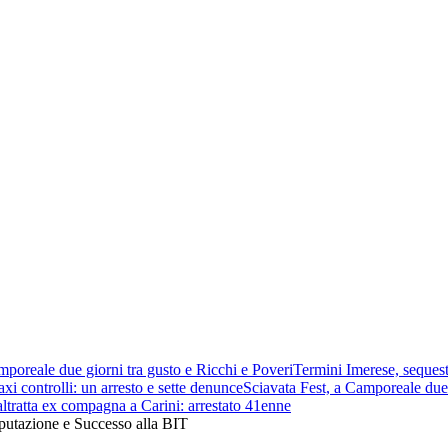
mporeale due giorni tra gusto e Ricchi e Poveri
Termini Imerese, sequest
xi controlli: un arresto e sette denunce
Sciavata Fest, a Camporeale due 
ltratta ex compagna a Carini: arrestato 41enne
eputazione e Successo alla BIT