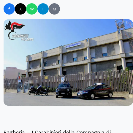
f
X
W
T
M
Bagheria – I Carabinieri della Compagnia di