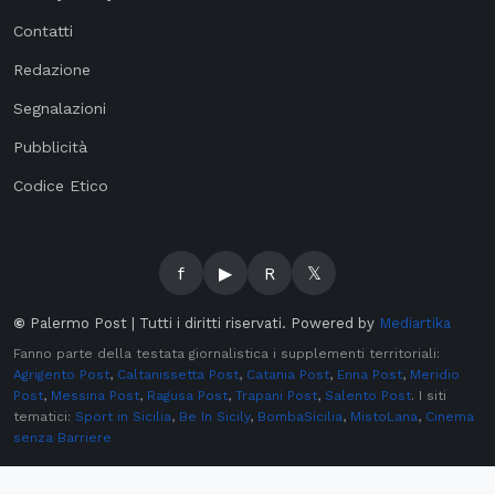
Contatti
Redazione
Segnalazioni
Pubblicità
Codice Etico
f
▶
R
𝕏
©
Palermo Post | Tutti i diritti riservati. Powered by
Mediartika
Fanno parte della testata giornalistica i supplementi territoriali:
Agrigento Post
,
Caltanissetta Post
,
Catania Post
,
Enna Post
,
Meridio
Post
,
Messina Post
,
Ragusa Post
,
Trapani Post
,
Salento Post
. I siti
tematici:
Sport in Sicilia
,
Be In Sicily
,
BombaSicilia
,
MistoLana
,
Cinema
senza Barriere