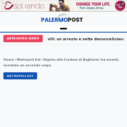
PUBBLICITÀ
×
Palermo, maxi controlli: un arresto e sette denunce
Sciavata Fe
BREAKING NEWS
Home
›
Metropoli Est
› Rapina alla Credem di Bagheria: tre arresti,
sventato un secondo colpo
METROPOLI EST