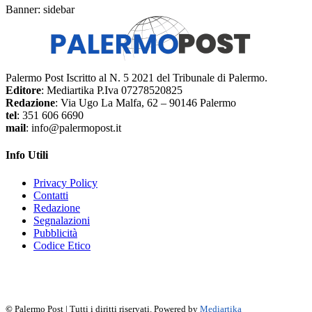
Banner: sidebar
Palermo Post Iscritto al N. 5 2021 del Tribunale di Palermo.
Editore
: Mediartika P.Iva 07278520825
Redazione
: Via Ugo La Malfa, 62 – 90146 Palermo
tel
: 351 606 6690
mail
: info@palermopost.it
Info Utili
Privacy Policy
Contatti
Redazione
Segnalazioni
Pubblicità
Codice Etico
f
▶
R
𝕏
©
Palermo Post | Tutti i diritti riservati. Powered by
Mediartika