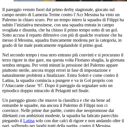
Il pareggio venuto fuori dal primo derby stagionale, giocato sul
campo neutro di Lamezia Terme contro l’Acr Messina ha visto un
Palermo in chiaro scuro. Per un tempo intero la squadra di Filippi ha
subito l’iniziativa messinese, con una squadra entrata in campo
svogliata e disunita, che ha chiuso il primo tempo sotto di un gol.
Sotto accusa il reparto difensivo con più di qualche svarione che ha
messo il Messina, squadra francamente modesta per la categoria, in
grado di far male praticamente regalandole il primo goal.
Nel secondo tempo i rosa nero entrano più convinti e si procurano il
terzo rigore in due gare, ma questa volta Floriano sbaglia, la giornata
sembra stregata. Per venti minuti la pressione del Palermo appare
piuttosto sterile, ancora troppi errori in fase di impostazione e
naturalmente problemi a finalizzare. Entra Soleri e come contro il
Latina, la squadra comincia a pungere e va in Gol proprio con
l’Attaccante classe ’97. Dopo il pareggio da segnalare solo un
episodico doppio miracolo di Pelagotti nel finale.
Un pareggio giusto che muove la classifica e che sta bene ad
entrambe le squadre, ma ancora il Palermo di Filippi non ci
convince. Nelle prime due partite, contro due neopromosse dai
dilettanti con ambizioni modeste, la squadra ha faticato parecchio
piegando il
Latina
solo con due calci di rigore e non andando oltre il
pari, soffrendo per larghi tratti della partita, contro il Messina.