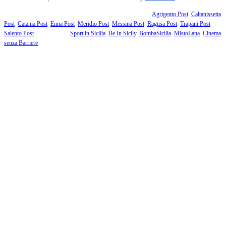
Fanno parte della testata giornalistica i supplementi territoriali:
Agrigento Post
,
Caltanissetta
Post
,
Catania Post
,
Enna Post
,
Meridio Post
,
Messina Post
,
Ragusa Post
,
Trapani Post
,
Salento Post
. I siti tematici:
Sport in Sicilia
,
Be In Sicily
,
BombaSicilia
,
MistoLana
,
Cinema
senza Barriere