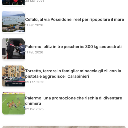
28 Mar 2026
Cefalù, al via Poseidone: reef per ripopolare il mare
11 Feb 2026
Palermo, blitz in tre pescherie: 300 kg sequestrati
11 Feb 2026
Torretta, terrore in famiglia: minaccia gli zii con la
pistola e aggredisce i Carabinieri
09 Feb 2026
Palermo, una promozione che rischia di diventare
chimera
02 Dic 2025