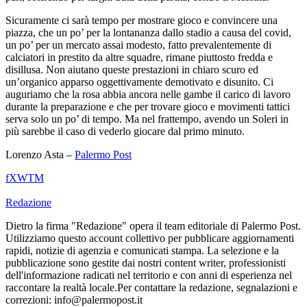
Sicuramente ci sarà tempo per mostrare gioco e convincere una
piazza, che un po’ per la lontananza dallo stadio a causa del covid,
un po’ per un mercato assai modesto, fatto prevalentemente di
calciatori in prestito da altre squadre, rimane piuttosto fredda e
disillusa. Non aiutano queste prestazioni in chiaro scuro ed
un’organico apparso oggettivamente demotivato e disunito. Ci
auguriamo che la rosa abbia ancora nelle gambe il carico di lavoro
durante la preparazione e che per trovare gioco e movimenti tattici
serva solo un po’ di tempo. Ma nel frattempo, avendo un Soleri in
più sarebbe il caso di vederlo giocare dal primo minuto.
Lorenzo Asta –
Palermo Post
f
X
W
T
M
Redazione
Dietro la firma "Redazione" opera il team editoriale di Palermo Post.
Utilizziamo questo account collettivo per pubblicare aggiornamenti
rapidi, notizie di agenzia e comunicati stampa. La selezione e la
pubblicazione sono gestite dai nostri content writer, professionisti
dell'informazione radicati nel territorio e con anni di esperienza nel
raccontare la realtà locale.Per contattare la redazione, segnalazioni e
correzioni: info@palermopost.it