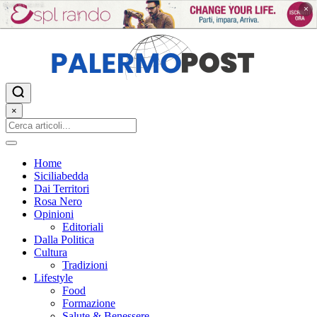
PUBBLICITÀ
×
×
Home
Siciliabedda
Dai Territori
Rosa Nero
Opinioni
Editoriali
Dalla Politica
Cultura
Tradizioni
Lifestyle
Food
Formazione
Salute & Benessere