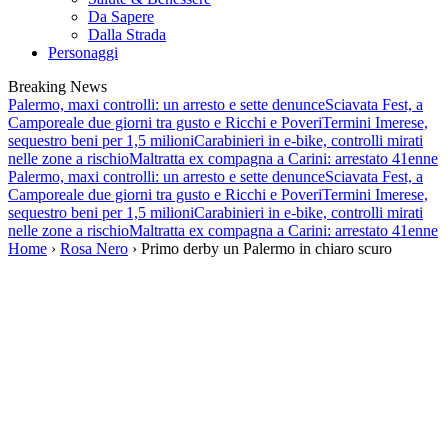
Da Sapere
Dalla Strada
Personaggi
Breaking News
Palermo, maxi controlli: un arresto e sette denunce
Sciavata Fest, a
Camporeale due giorni tra gusto e Ricchi e Poveri
Termini Imerese,
sequestro beni per 1,5 milioni
Carabinieri in e-bike, controlli mirati
nelle zone a rischio
Maltratta ex compagna a Carini: arrestato 41enne
Palermo, maxi controlli: un arresto e sette denunce
Sciavata Fest, a
Camporeale due giorni tra gusto e Ricchi e Poveri
Termini Imerese,
sequestro beni per 1,5 milioni
Carabinieri in e-bike, controlli mirati
nelle zone a rischio
Maltratta ex compagna a Carini: arrestato 41enne
Home
›
Rosa Nero
› Primo derby un Palermo in chiaro scuro