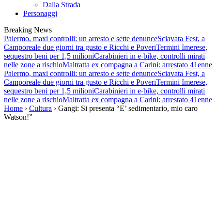
Dalla Strada
Personaggi
Breaking News
Palermo, maxi controlli: un arresto e sette denunce
Sciavata Fest, a
Camporeale due giorni tra gusto e Ricchi e Poveri
Termini Imerese,
sequestro beni per 1,5 milioni
Carabinieri in e-bike, controlli mirati
nelle zone a rischio
Maltratta ex compagna a Carini: arrestato 41enne
Palermo, maxi controlli: un arresto e sette denunce
Sciavata Fest, a
Camporeale due giorni tra gusto e Ricchi e Poveri
Termini Imerese,
sequestro beni per 1,5 milioni
Carabinieri in e-bike, controlli mirati
nelle zone a rischio
Maltratta ex compagna a Carini: arrestato 41enne
Home
›
Cultura
› Gangi: Si presenta “E’ sedimentario, mio caro
Watson!”