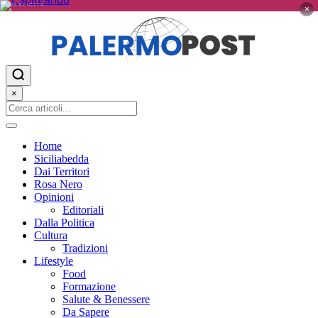
PUBBLICITÀ
×
×
Home
Siciliabedda
Dai Territori
Rosa Nero
Opinioni
Editoriali
Dalla Politica
Cultura
Tradizioni
Lifestyle
Food
Formazione
Salute & Benessere
Da Sapere