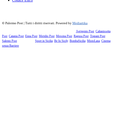
Codice Etico
f
▶
R
𝕏
©
Palermo Post | Tutti i diritti riservati. Powered by
Mediartika
Fanno parte della testata giornalistica i supplementi territoriali:
Agrigento Post
,
Caltanissetta
Post
,
Catania Post
,
Enna Post
,
Meridio Post
,
Messina Post
,
Ragusa Post
,
Trapani Post
,
Salento Post
. I siti tematici:
Sport in Sicilia
,
Be In Sicily
,
BombaSicilia
,
MistoLana
,
Cinema
senza Barriere