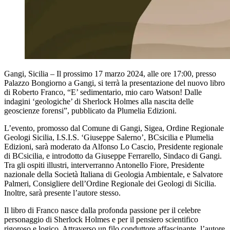
Gangi, Sicilia – Il prossimo 17 marzo 2024, alle ore 17:00, presso
Palazzo Bongiorno a Gangi, si terrà la presentazione del nuovo libro
di Roberto Franco, “E’ sedimentario, mio caro Watson! Dalle
indagini ‘geologiche’ di Sherlock Holmes alla nascita delle
geoscienze forensi”, pubblicato da Plumelia Edizioni.
L’evento, promosso dal Comune di Gangi, Sigea, Ordine Regionale
Geologi Sicilia, I.S.I.S. ‘Giuseppe Salerno’, BCsicilia e Plumelia
Edizioni, sarà moderato da Alfonso Lo Cascio, Presidente regionale
di BCsicilia, e introdotto da Giuseppe Ferrarello, Sindaco di Gangi.
Tra gli ospiti illustri, interverranno Antonello Fiore, Presidente
nazionale della Società Italiana di Geologia Ambientale, e Salvatore
Palmeri, Consigliere dell’Ordine Regionale dei Geologi di Sicilia.
Inoltre, sarà presente l’autore stesso.
Il libro di Franco nasce dalla profonda passione per il celebre
personaggio di Sherlock Holmes e per il pensiero scientifico
rigoroso e logico. Attraverso un filo conduttore affascinante, l’autore