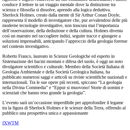
conduce il lettore in un viaggio mentale dove la distinzione tra
scienza e filosofia si dissolve, aprendo alla logica deduttiva.
Sherlock Holmes, creato dalla mente di Sir Arthur Conan Doyle,
rappresenta il modello di investigatore che, pur avvalendosi delle più
moderne tecnologie investigative, non trascura mai l’importanza
dell’osservazione, della deduzione e della cultura. Holmes diventa
così un maestro nel raccogliere indizi, seguire tracce e giungere a
soluzioni impensabili, anticipando l’approccio della geologia forense
nel contesto investigativo.
Roberto Franco, laureato in Scienze Geologiche ed esperto in
Sistemazione dei bacini montani e difesa del suolo, è oggi un noto
divulgatore scientifico e culturale. Membro della Società Italiana di
Geologia Ambientale e della Società Geologica Italiana, ha
pubblicato numerosi saggi e articoli su riviste scientifiche nazionali e
internazionali. Tra le sue opere più recenti, spiccano “La geologia
nella Divina Commedia” e “Eppur si muovono! Storie di uomini e
scienziati che hanno reso grande la geologia”.
L’evento sarà un’occasione imperdibile per approfondire il legame
tra la figura di Sherlock Holmes e le scienze della Terra, offrendo al
pubblico una prospettiva unica e appassionante
f
X
W
T
M