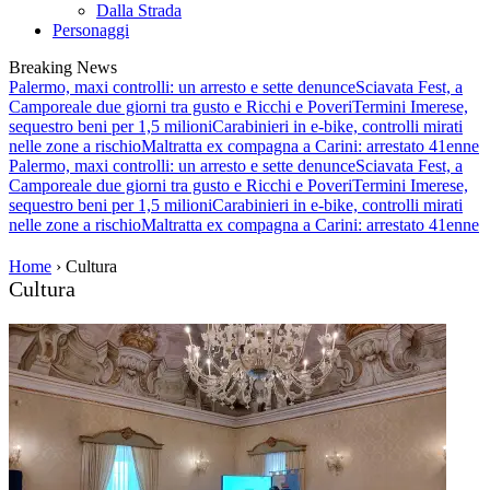
Dalla Strada
Personaggi
Breaking News
Palermo, maxi controlli: un arresto e sette denunce
Sciavata Fest, a
Camporeale due giorni tra gusto e Ricchi e Poveri
Termini Imerese,
sequestro beni per 1,5 milioni
Carabinieri in e-bike, controlli mirati
nelle zone a rischio
Maltratta ex compagna a Carini: arrestato 41enne
Palermo, maxi controlli: un arresto e sette denunce
Sciavata Fest, a
Camporeale due giorni tra gusto e Ricchi e Poveri
Termini Imerese,
sequestro beni per 1,5 milioni
Carabinieri in e-bike, controlli mirati
nelle zone a rischio
Maltratta ex compagna a Carini: arrestato 41enne
Home
› Cultura
Cultura