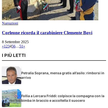
Narrazioni
Corleone ricorda il carabiniere Clemente Bovi
8 Settembre 2025
«
1
2
3
4
5
6
…
51
»
I PIÙ LETTI
Petralia Soprana, mensa gratis all’asilo: rimborsi in
arrivo
Follia a Lercara Friddi: colpisce la compagna con la
bimba in braccio e accoltella il suocero