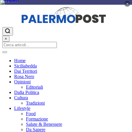
PUBBLICITÀ
×
×
Home
Siciliabedda
Dai Territori
Rosa Nero
Opinioni
Editoriali
Dalla Politica
Cultura
Tradizioni
Lifestyle
Food
Formazione
Salute & Benessere
Da Sapere