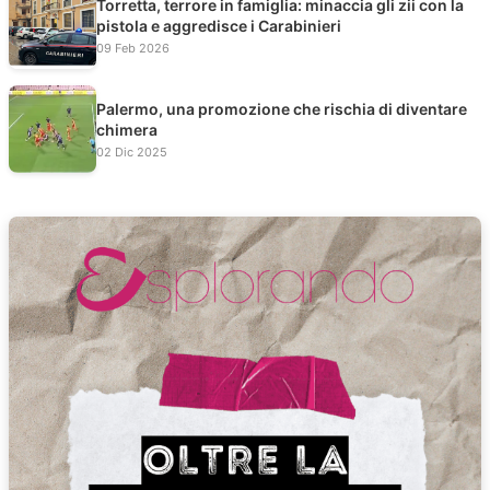
Torretta, terrore in famiglia: minaccia gli zii con la
pistola e aggredisce i Carabinieri
09 Feb 2026
Palermo, una promozione che rischia di diventare
chimera
02 Dic 2025