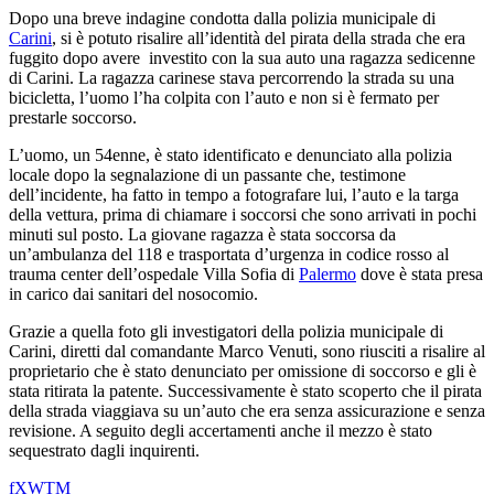
Dopo una breve indagine condotta dalla polizia municipale di
Carini
, si è potuto risalire all’identità del pirata della strada che era
fuggito dopo avere investito con la sua auto una ragazza sedicenne
di Carini. La ragazza carinese stava percorrendo la strada su una
bicicletta, l’uomo l’ha colpita con l’auto e non si è fermato per
prestarle soccorso.
L’uomo, un 54enne, è stato identificato e denunciato alla polizia
locale dopo la segnalazione di un passante che, testimone
dell’incidente, ha fatto in tempo a fotografare lui, l’auto e la targa
della vettura, prima di chiamare i soccorsi che sono arrivati in pochi
minuti sul posto. La giovane ragazza è stata soccorsa da
un’ambulanza del 118 e trasportata d’urgenza in codice rosso al
trauma center dell’ospedale Villa Sofia di
Palermo
dove è stata presa
in carico dai sanitari del nosocomio.
Grazie a quella foto gli investigatori della polizia municipale di
Carini, diretti dal comandante Marco Venuti, sono riusciti a risalire al
proprietario che è stato denunciato per omissione di soccorso e gli è
stata ritirata la patente. Successivamente è stato scoperto che il pirata
della strada viaggiava su un’auto che era senza assicurazione e senza
revisione. A seguito degli accertamenti anche il mezzo è stato
sequestrato dagli inquirenti.
f
X
W
T
M