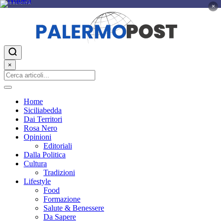
PUBBLICITÀ
×
×
Home
Siciliabedda
Dai Territori
Rosa Nero
Opinioni
Editoriali
Dalla Politica
Cultura
Tradizioni
Lifestyle
Food
Formazione
Salute & Benessere
Da Sapere