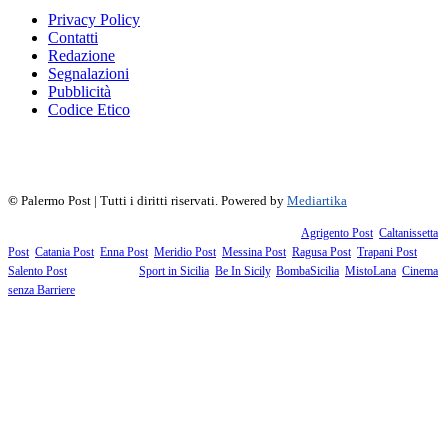
Privacy Policy
Contatti
Redazione
Segnalazioni
Pubblicità
Codice Etico
f
▶
R
𝕏
©
Palermo Post | Tutti i diritti riservati. Powered by
Mediartika
Fanno parte della testata giornalistica i supplementi territoriali:
Agrigento Post
,
Caltanissetta
Post
,
Catania Post
,
Enna Post
,
Meridio Post
,
Messina Post
,
Ragusa Post
,
Trapani Post
,
Salento Post
. I siti tematici:
Sport in Sicilia
,
Be In Sicily
,
BombaSicilia
,
MistoLana
,
Cinema
senza Barriere