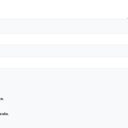
o.
colo.