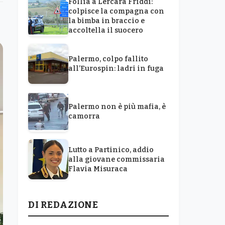
Follia a Lercara Friddi:
colpisce la compagna con
la bimba in braccio e
accoltella il suocero
Palermo, colpo fallito
all’Eurospin: ladri in fuga
Palermo non è più mafia, è
camorra
Lutto a Partinico, addio
alla giovane commissaria
Flavia Misuraca
DI REDAZIONE