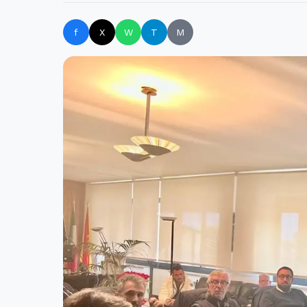
f
X
W
T
M