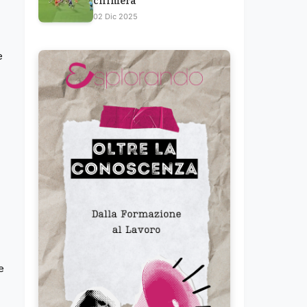
chimera
02 Dic 2025
e
e