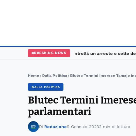
Palermo, maxi controlli: un arresto e sette denun
BREAKING NEWS
Home
›
Dalla Politica
› Blutec Termini Imerese Tamajo inc
DALLA POLITICA
Blutec Termini Imerese
parlamentari
Di
Redazione
9 Gennaio 2023
2 min di lettura