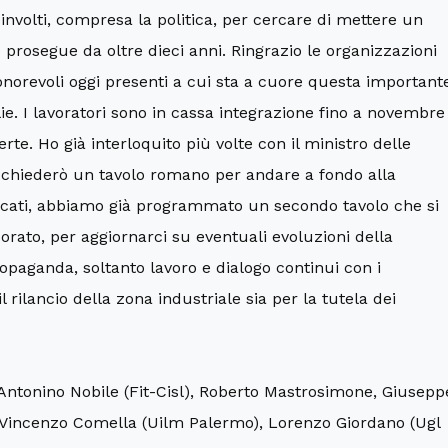
coinvolti, compresa la politica, per cercare di mettere un
rosegue da oltre dieci anni. Ringrazio le organizzazioni
 onorevoli oggi presenti a cui sta a cuore questa important
ie. I lavoratori sono in cassa integrazione fino a novembre
rte. Ho già interloquito più volte con il ministro delle
i chiederò un tavolo romano per andare a fondo alla
ndacati, abbiamo già programmato un secondo tavolo che si
rato, per aggiornarci su eventuali evoluzioni della
paganda, soltanto lavoro e dialogo continui con i
il rilancio della zona industriale sia per la tutela dei
 Antonino Nobile (Fit-Cisl), Roberto Mastrosimone, Giusepp
, Vincenzo Comella (Uilm Palermo), Lorenzo Giordano (Ugl