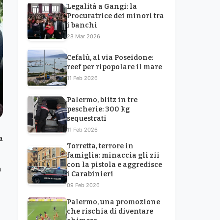
Legalità a Gangi: la
Procuratrice dei minori tra
i banchi
28 Mar 2026
Cefalù, al via Poseidone:
reef per ripopolare il mare
11 Feb 2026
Palermo, blitz in tre
pescherie: 300 kg
sequestrati
11 Feb 2026
a
Torretta, terrore in
famiglia: minaccia gli zii
con la pistola e aggredisce
a
i Carabinieri
09 Feb 2026
Palermo, una promozione
che rischia di diventare