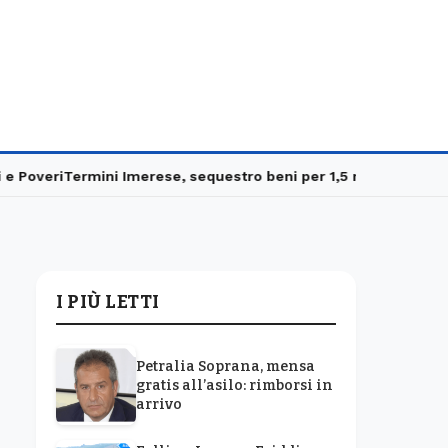
overi
Termini Imerese, sequestro beni per 1,5 milioni
Carabinieri 
I PIÙ LETTI
Petralia Soprana, mensa
gratis all’asilo: rimborsi in
arrivo