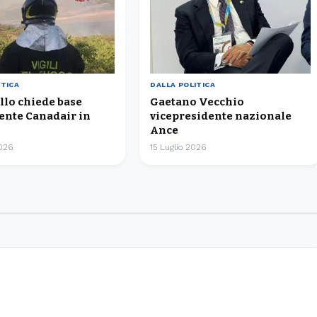
ITICA
DALLA POLITICA
llo chiede base
Gaetano Vecchio
nte Canadair in
vicepresidente nazionale
Ance
2026
15 Luglio 2026