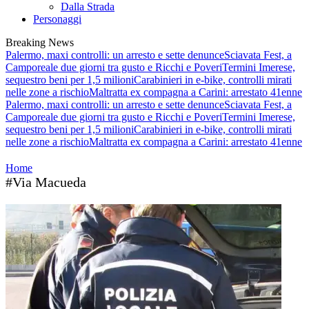
Dalla Strada
Personaggi
Breaking News
Palermo, maxi controlli: un arresto e sette denunce
Sciavata Fest, a
Camporeale due giorni tra gusto e Ricchi e Poveri
Termini Imerese,
sequestro beni per 1,5 milioni
Carabinieri in e-bike, controlli mirati
nelle zone a rischio
Maltratta ex compagna a Carini: arrestato 41enne
Palermo, maxi controlli: un arresto e sette denunce
Sciavata Fest, a
Camporeale due giorni tra gusto e Ricchi e Poveri
Termini Imerese,
sequestro beni per 1,5 milioni
Carabinieri in e-bike, controlli mirati
nelle zone a rischio
Maltratta ex compagna a Carini: arrestato 41enne
Home
#Via Macueda