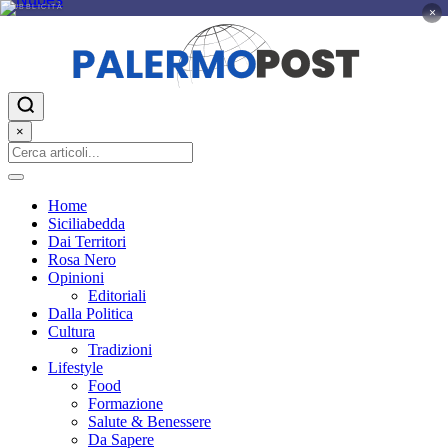
PUBBLICITÀ
×
×
Home
Siciliabedda
Dai Territori
Rosa Nero
Opinioni
Editoriali
Dalla Politica
Cultura
Tradizioni
Lifestyle
Food
Formazione
Salute & Benessere
Da Sapere