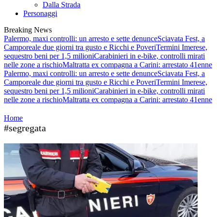
Dalla Strada
Personaggi
Breaking News
Palermo, maxi controlli: un arresto e sette denunce
Sciavata Fest, a
Camporeale due giorni tra gusto e Ricchi e Poveri
Termini Imerese,
sequestro beni per 1,5 milioni
Carabinieri in e-bike, controlli mirati
nelle zone a rischio
Maltratta ex compagna a Carini: arrestato 41enne
Palermo, maxi controlli: un arresto e sette denunce
Sciavata Fest, a
Camporeale due giorni tra gusto e Ricchi e Poveri
Termini Imerese,
sequestro beni per 1,5 milioni
Carabinieri in e-bike, controlli mirati
nelle zone a rischio
Maltratta ex compagna a Carini: arrestato 41enne
Home
#segregata