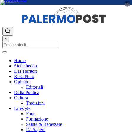
PUBBLICITÀ
×
×
Home
Siciliabedda
Dai Territori
Rosa Nero
Opinioni
Editoriali
Dalla Politica
Cultura
Tradizioni
Lifestyle
Food
Formazione
Salute & Benessere
Da Sapere