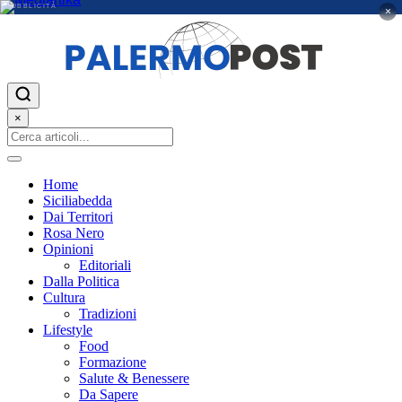
PUBBLICITÀ
×
×
Home
Siciliabedda
Dai Territori
Rosa Nero
Opinioni
Editoriali
Dalla Politica
Cultura
Tradizioni
Lifestyle
Food
Formazione
Salute & Benessere
Da Sapere