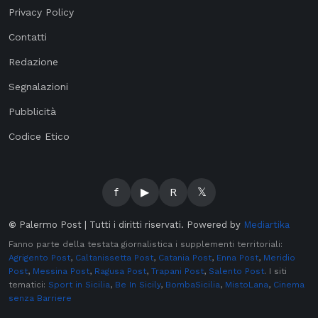
Privacy Policy
Contatti
Redazione
Segnalazioni
Pubblicità
Codice Etico
f
▶
R
𝕏
©
Palermo Post | Tutti i diritti riservati. Powered by
Mediartika
Fanno parte della testata giornalistica i supplementi territoriali:
Agrigento Post
,
Caltanissetta Post
,
Catania Post
,
Enna Post
,
Meridio
Post
,
Messina Post
,
Ragusa Post
,
Trapani Post
,
Salento Post
. I siti
tematici:
Sport in Sicilia
,
Be In Sicily
,
BombaSicilia
,
MistoLana
,
Cinema
senza Barriere