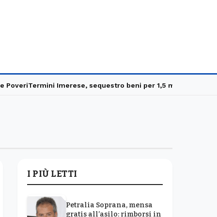
Poveri
Termini Imerese, sequestro beni per 1,5 milioni
Carabinier
I PIÙ LETTI
Petralia Soprana, mensa
gratis all’asilo: rimborsi in