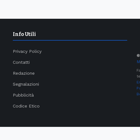
Info Utili
Privacy Policy
M
Contatti
F
Redazione
te
E
Segnalazioni
P
B
Pubblicità
Codice Etico