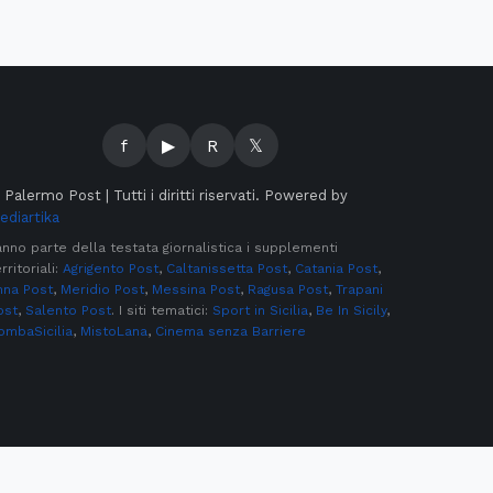
f
▶
R
𝕏
©
Palermo Post | Tutti i diritti riservati. Powered by
ediartika
anno parte della testata giornalistica i supplementi
rritoriali:
Agrigento Post
,
Caltanissetta Post
,
Catania Post
,
nna Post
,
Meridio Post
,
Messina Post
,
Ragusa Post
,
Trapani
ost
,
Salento Post
. I siti tematici:
Sport in Sicilia
,
Be In Sicily
,
ombaSicilia
,
MistoLana
,
Cinema senza Barriere