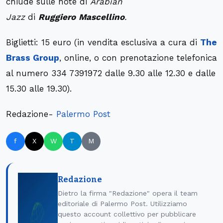
chiude sulle note di
Arabian
Jazz
di
Ruggiero
Mascellino
.
Biglietti: 15 euro (in vendita esclusiva a cura di
The
Brass Group
, online, o con prenotazione telefonica
al numero 334 7391972 dalle 9.30 alle 12.30 e dalle
15.30 alle 19.30).
Redazione-
Palermo Post
f
X
W
T
M
Redazione
Dietro la firma "Redazione" opera il team
editoriale di Palermo Post. Utilizziamo
questo account collettivo per pubblicare