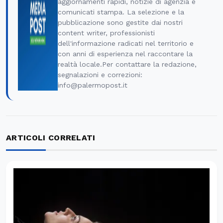
aggiornamenti rapidi, notizie di agenzia e
comunicati stampa. La selezione e la
pubblicazione sono gestite dai nostri
content writer, professionisti
dell'informazione radicati nel territorio e
con anni di esperienza nel raccontare la
realtà locale.Per contattare la redazione,
segnalazioni e correzioni:
info@palermopost.it
ARTICOLI CORRELATI