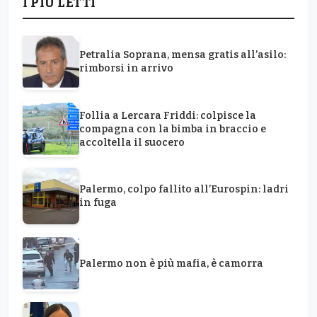
I PIÙ LETTI
Petralia Soprana, mensa gratis all’asilo:
rimborsi in arrivo
Follia a Lercara Friddi: colpisce la
compagna con la bimba in braccio e
accoltella il suocero
Palermo, colpo fallito all’Eurospin: ladri
in fuga
Palermo non è più mafia, è camorra