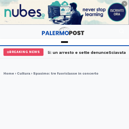
PUBBLICITÀ
×
lermo, maxi controlli: un arresto e sette denunce
Sciavata Fest
BREAKING NEWS
Home
›
Cultura
› Spasimo: tre fuoriclasse in concerto