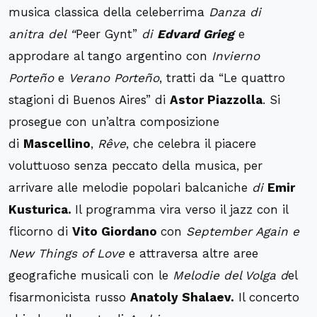
musica classica della celeberrima
Danza di
anitra
del “
Peer Gynt”
di
Edvard Grieg
e
approdare al tango argentino con
Invierno
Porteño
e
Verano Porteño
, tratti da “Le quattro
stagioni di Buenos Aires” di
Astor Piazzolla
. Si
prosegue con un’altra composizione
di
Mascellino
,
Rêve
, che celebra il piacere
voluttuoso senza peccato della musica, per
arrivare alle melodie popolari balcaniche
di
Emir
Kusturica
.
Il programma vira verso il jazz con il
flicorno di
Vito Giordano
con
September Again
e
New Things of Love
e attraversa altre aree
geografiche musicali con le
Melodie del Volga
d
el
fisarmonicista russo
Anatoly Shalaev
.
Il concerto