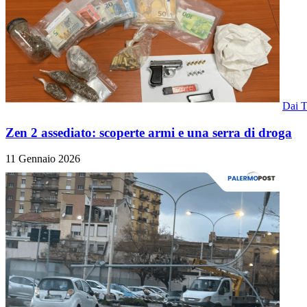
Dai Te
Zen 2 assediato: scoperte armi e una serra di droga
11 Gennaio 2026