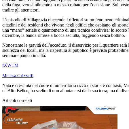
della fuga, verosimilmente un mezzo rubato per l’occasione. Sul posto 
tradire gli attentatori.
L’episodio di Villagrazia riaccende i riflettori su un fenomeno crimin
cittadini e dei residenti che vivono negli edifici che ospitano gli spor
una “mano” seriale o quantomeno di una tecnica condivisa: lo scorso 7
dicembre, la banda rimase a bocca asciutta, fuggendo senza bottino.
Nonostante la gravità dell’accaduto, il disservizio per il quartiere sarà
sicurezza dei locali, ma la riapertura al pubblico è prevista probabilme
seminare panico in città.
f
X
W
T
M
Melissa Grizzaffi
Nata e cresciuta nel cuore di un territorio ricco di storia e contrasti, 
e l'Alto Belice, ha scelto di non allontanarsi dalla sua terra, ma di di
Articoli correlati