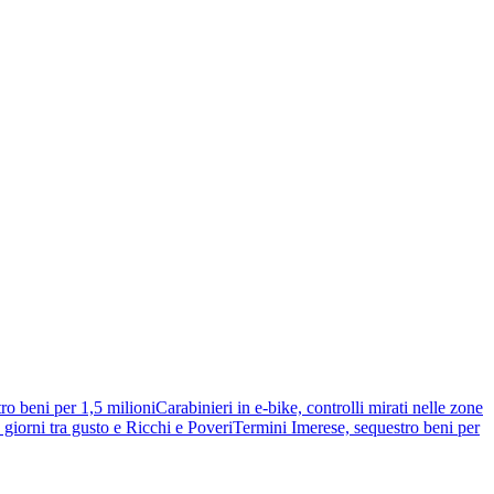
ro beni per 1,5 milioni
Carabinieri in e-bike, controlli mirati nelle zone
giorni tra gusto e Ricchi e Poveri
Termini Imerese, sequestro beni per