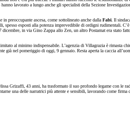
hanno lavorato a lungo anche gli specialisti della Sezione Investigazion
ale in preoccupante ascesa, come sottolineato anche dalla
Fabi
. Il sinda
telli, spesso esposti alla potenza imprevedibile di ordigni rudimentali. C
 dicembre, in via Gino Zappa allo Zen, un altro Postamat era stato fatto
 limitato al minimo indispensabile. L’agenzia di Villagrazia è rimasta chi
nte già nel pomeriggio di oggi, 9 gennaio. Resta aperta la caccia all’uom
Melissa Grizaffi, 43 anni, ha trasformato il suo profondo legame con le rad
ventarne una delle narratrici più attente e sensibili, lavorando come fir