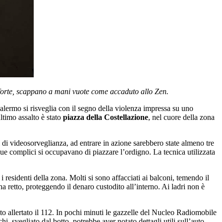
saforte, scappano a mani vuote come accaduto allo Zen.
 Palermo si risveglia con il segno della violenza impressa su uno
ultimo assalto è stato
piazza della Costellazione
, nel cuore della zona
i di videosorveglianza, ad entrare in azione sarebbero state almeno tre
ue complici si occupavano di piazzare l’ordigno. La tecnica utilizzata
i residenti della zona. Molti si sono affacciati ai balconi, temendo il
a retto, proteggendo il denaro custodito all’interno. Ai ladri non è
to allertato il 112. In pochi minuti le gazzelle del Nucleo Radiomobile
i, svegliato dal botto, potrebbe aver notato dettagli utili sull’auto