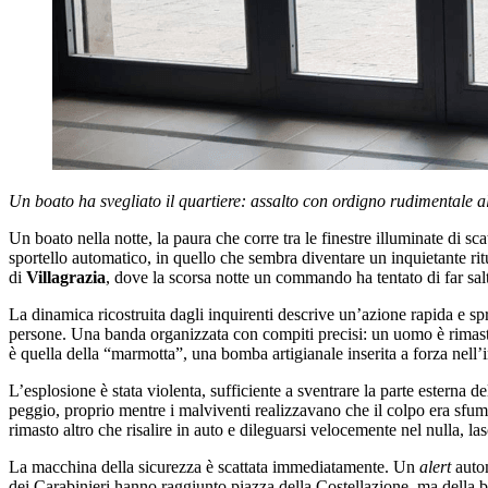
Un boato ha svegliato il quartiere: assalto con ordigno rudimentale a
Un boato nella notte, la paura che corre tra le finestre illuminate di s
sportello automatico, in quello che sembra diventare un inquietante ritual
di
Villagrazia
, dove la scorsa notte un commando ha tentato di far sal
La dinamica ricostruita dagli inquirenti descrive un’azione rapida e sp
persone. Una banda organizzata con compiti precisi: un uomo è rimasto 
è quella della “marmotta”, una bomba artigianale inserita a forza nell’i
L’esplosione è stata violenta, sufficiente a sventrare la parte esterna d
peggio, proprio mentre i malviventi realizzavano che il colpo era sfumat
rimasto altro che risalire in auto e dileguarsi velocemente nel nulla, la
La macchina della sicurezza è scattata immediatamente. Un
alert
autom
dei Carabinieri hanno raggiunto piazza della Costellazione, ma della ban