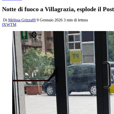
Notte di fuoco a Villagrazia, esplode il Pos
Di
Melissa Grizzaffi
9 Gennaio 2026
3 min di lettura
f
X
W
T
M