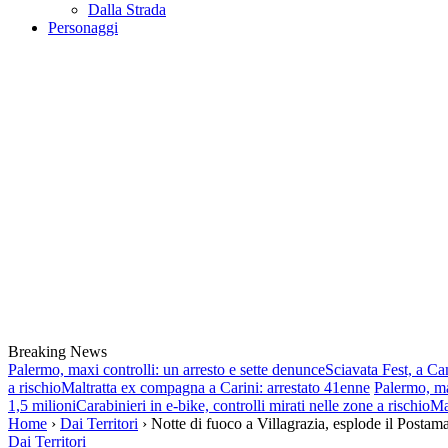
Dalla Strada
Personaggi
Breaking News
Palermo, maxi controlli: un arresto e sette denunce
Sciavata Fest, a Ca
a rischio
Maltratta ex compagna a Carini: arrestato 41enne
Palermo, ma
1,5 milioni
Carabinieri in e-bike, controlli mirati nelle zone a rischio
Ma
Home
›
Dai Territori
› Notte di fuoco a Villagrazia, esplode il Postama
Dai Territori