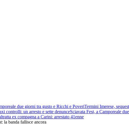
mporeale due giorni tra gusto e Ricchi e Poveri
Termini Imerese, sequest
xi controlli: un arresto e sette denunce
Sciavata Fest, a Camporeale due 
ltratta ex compagna a Carini: arrestato 41enne
t: la banda fallisce ancora