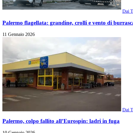
Dai Te
Palermo flagellata: grandine, crolli e vento di burrasc
11 Gennaio 2026
Dai Te
Palermo, colpo fallito all’Eurospin: ladri in fuga
10 Gennaio 2026