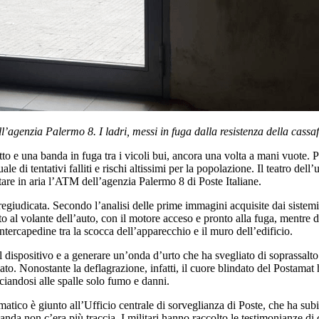
ll’agenzia Palermo 8. I ladri, messi in fuga dalla resistenza della cas
catto e una banda in fuga tra i vicoli bui, ancora una volta a mani vuote.
e di tentativi falliti e rischi altissimi per la popolazione. Il teatro dell’
tare in aria l’ATM dell’agenzia Palermo 8 di Poste Italiane.
regiudicata. Secondo l’analisi delle prime immagini acquisite dai sistem
al volante dell’auto, con il motore acceso e pronto alla fuga, mentre d
ntercapedine tra la scocca dell’apparecchio e il muro dell’edificio.
el dispositivo e a generare un’onda d’urto che ha svegliato di soprassalto 
o. Nonostante la deflagrazione, infatti, il cuore blindato del Postamat h
sciandosi alle spalle solo fumo e danni.
atico è giunto all’Ufficio centrale di sorveglianza di Poste, che ha subi
da non c’era più traccia. I militari hanno raccolto le testimonianze di ch