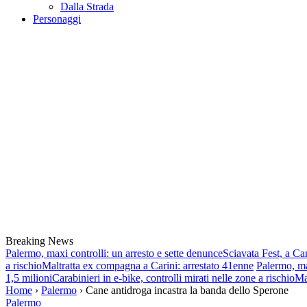
Dalla Strada
Personaggi
Breaking News
Palermo, maxi controlli: un arresto e sette denunce
Sciavata Fest, a Ca
a rischio
Maltratta ex compagna a Carini: arrestato 41enne
Palermo, ma
1,5 milioni
Carabinieri in e-bike, controlli mirati nelle zone a rischio
Ma
Home
›
Palermo
› Cane antidroga incastra la banda dello Sperone
Palermo