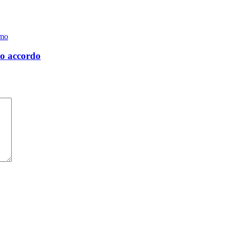
rmo
to accordo