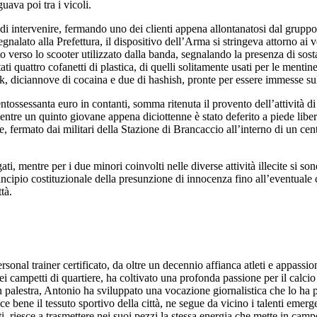
uava poi tra i vicoli.
di intervenire, fermando uno dei clienti appena allontanatosi dal gruppo
gnalato alla Prefettura, il dispositivo dell’Arma si stringeva attorno ai ve
verso lo scooter utilizzato dalla banda, segnalando la presenza di sostanze
ti quattro cofanetti di plastica, di quelli solitamente usati per le menti
ack, diciannove di cocaina e due di hashish, pronte per essere immesse su
entossessanta euro in contanti, somma ritenuta il provento dell’attività di
entre un quinto giovane appena diciottenne è stato deferito a piede liber
enne, fermato dai militari della Stazione di Brancaccio all’interno di un
gati, mentre per i due minori coinvolti nelle diverse attività illecite s
principio costituzionale della presunzione di innocenza fino all’eventua
tà.
Personal trainer certificato, da oltre un decennio affianca atleti e appass
 campetti di quartiere, ha coltivato una profonda passione per il calcio e 
 palestra, Antonio ha sviluppato una vocazione giornalistica che lo ha p
sce bene il tessuto sportivo della città, ne segue da vicino i talenti eme
i, riesce a trasmettere nei suoi pezzi la stessa energia che mette in camp