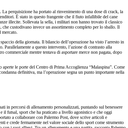
. La perquisizione ha portato al rinvenimento di una dose di crack, la
nditori. È stato in questo frangente che il fiuto infallibile del cane
 illecite. Sollevata la sella, i militari non hanno trovato il classico
ne, che custodivano invece un assortimento completo per lo sballo. Il
l mercato.
 spaccio della giornata. Il bilancio dell’operazione ha visto l’arresto in
o. Parallelamente a questo intervento, l’azione di contrasto alla
 centro commerciale mentre tentava di asportare merce non pagata, dopo
i sono aperte le porte del Centro di Prima Accoglienza “Malaspina”. Come
le condanna definitiva, ma l’operazione segna un punto importante nella
ionati in percorsi di allenamento personalizzati, puntando sul benessere
il futsal, sport che ha praticato a livello agonistico e che oggi
ortato a collaborare con Palermo Post, dove scrive articoli e
rgenti e crede fermamente nel valore sociale dello sport come strumento
o con i suoi allievi. Tra un allenamento e una partita, racconta Palermo