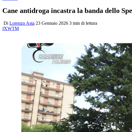
Cane antidroga incastra la banda dello Sp
Di
Lorenzo Asta
23 Gennaio 2026
3 min di lettura
f
X
W
T
M