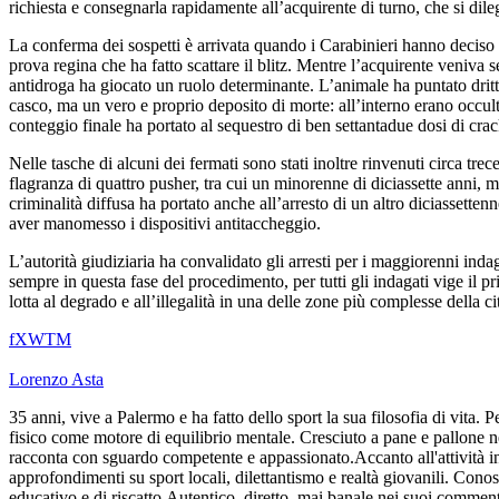
richiesta e consegnarla rapidamente all’acquirente di turno, che si dileg
La conferma dei sospetti è arrivata quando i Carabinieri hanno deciso 
prova regina che ha fatto scattare il blitz. Mentre l’acquirente veniva se
antidroga ha giocato un ruolo determinante. L’animale ha puntato dritto 
casco, ma un vero e proprio deposito di morte: all’interno erano occulta
conteggio finale ha portato al sequestro di ben settantadue dosi di cr
Nelle tasche di alcuni dei fermati sono stati inoltre rinvenuti circa trec
flagranza di quattro pusher, tra cui un minorenne di diciassette anni, m
criminalità diffusa ha portato anche all’arresto di un altro diciassett
aver manomesso i dispositivi antitaccheggio.
L’autorità giudiziaria ha convalidato gli arresti per i maggiorenni inda
sempre in questa fase del procedimento, per tutti gli indagati vige il 
lotta al degrado e all’illegalità in una delle zone più complesse della cit
f
X
W
T
M
Lorenzo Asta
35 anni, vive a Palermo e ha fatto dello sport la sua filosofia di vita. 
fisico come motore di equilibrio mentale. Cresciuto a pane e pallone nei
racconta con sguardo competente e appassionato.Accanto all'attività in
approfondimenti su sport locali, dilettantismo e realtà giovanili. Cono
educativo e di riscatto.Autentico, diretto, mai banale nei suoi comment