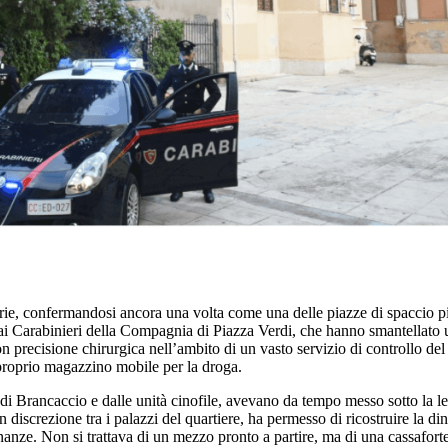
arie, confermandosi ancora una volta come una delle piazze di spaccio p
to dai Carabinieri della Compagnia di Piazza Verdi, che hanno smantellat
n precisione chirurgica nell’ambito di un vasto servizio di controllo de
proprio magazzino mobile per la droga.
hi di Brancaccio e dalle unità cinofile, avevano da tempo messo sotto la 
n discrezione tra i palazzi del quartiere, ha permesso di ricostruire la di
anze. Non si trattava di un mezzo pronto a partire, ma di una cassaforte 