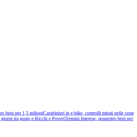
ro beni per 1,5 milioni
Carabinieri in e-bike, controlli mirati nelle zone
giorni tra gusto e Ricchi e Poveri
Termini Imerese, sequestro beni per