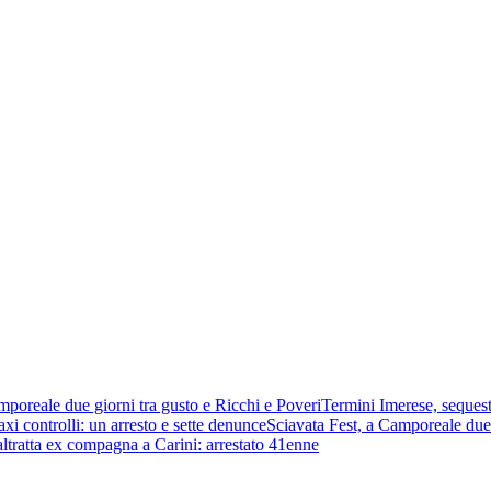
mporeale due giorni tra gusto e Ricchi e Poveri
Termini Imerese, sequest
xi controlli: un arresto e sette denunce
Sciavata Fest, a Camporeale due 
ltratta ex compagna a Carini: arrestato 41enne