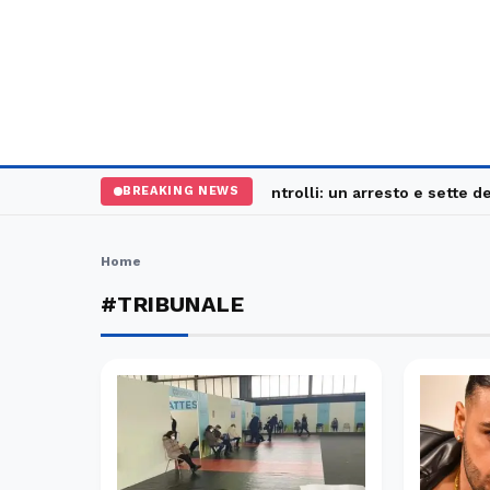
Palermo, maxi controlli: un arresto e sette den
BREAKING NEWS
Home
#TRIBUNALE