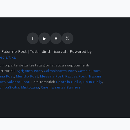
f
▶
R
𝕏
©
Palermo Post | Tutti i diritti riservati. Powered by
ediartika
anno parte della testata giornalistica i supplementi
rritoriali:
Agrigento Post
,
Caltanissetta Post
,
Catania Post
,
nna Post
,
Meridio Post
,
Messina Post
,
Ragusa Post
,
Trapani
ost
,
Salento Post
. I siti tematici:
Sport in Sicilia
,
Be In Sicily
,
ombaSicilia
,
MistoLana
,
Cinema senza Barriere