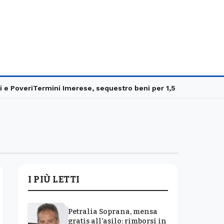
 Poveri
Termini Imerese, sequestro beni per 1,5 milioni
Carabinie
I PIÙ LETTI
Petralia Soprana, mensa
gratis all’asilo: rimborsi in