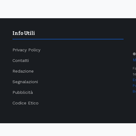
Info Utili
Privacy Policy
M
Contatti
F
Redazione
te
E
Segnalazioni
P
B
Pubblicità
Codice Etico