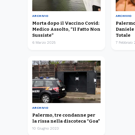
ARCHIVIO
ARCHIVIO
Morta dopo il Vaccino Covid:
Palermo
Medico Assolto, “Il Fatto Non
Daniele
Sussiste”
Totale
6 Marzo 2025
7 Febbraio
ARCHIVIO
Palermo, tre condanne per
la rissa nella discoteca “Goa”
10 Giugno 2023