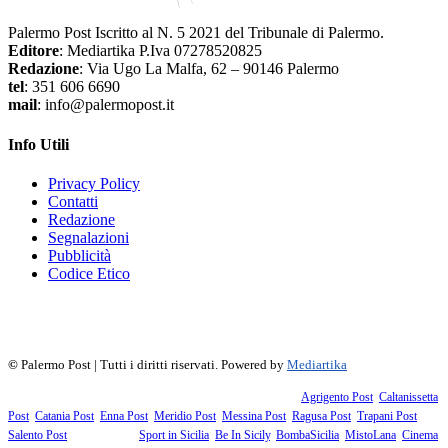
Palermo Post Iscritto al N. 5 2021 del Tribunale di Palermo.
Editore
: Mediartika P.Iva 07278520825
Redazione
: Via Ugo La Malfa, 62 – 90146 Palermo
tel
: 351 606 6690
mail
: info@palermopost.it
Info Utili
Privacy Policy
Contatti
Redazione
Segnalazioni
Pubblicità
Codice Etico
f
▶
R
𝕏
©
Palermo Post | Tutti i diritti riservati. Powered by
Mediartika
Fanno parte della testata giornalistica i supplementi territoriali:
Agrigento Post
,
Caltanissetta
Post
,
Catania Post
,
Enna Post
,
Meridio Post
,
Messina Post
,
Ragusa Post
,
Trapani Post
,
Salento Post
. I siti tematici:
Sport in Sicilia
,
Be In Sicily
,
BombaSicilia
,
MistoLana
,
Cinema