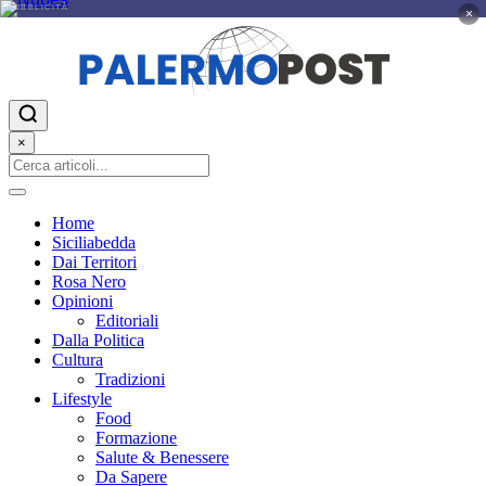
PUBBLICITÀ
×
×
Home
Siciliabedda
Dai Territori
Rosa Nero
Opinioni
Editoriali
Dalla Politica
Cultura
Tradizioni
Lifestyle
Food
Formazione
Salute & Benessere
Da Sapere