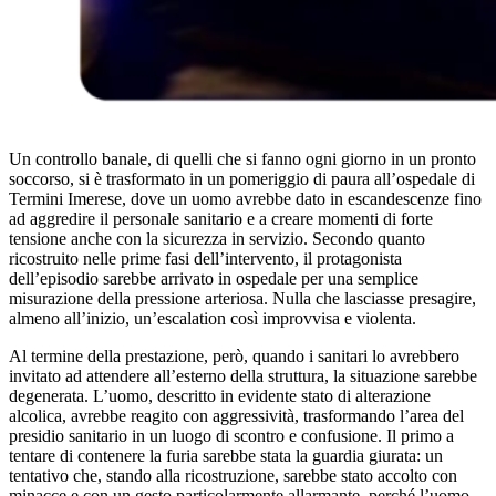
Un controllo banale, di quelli che si fanno ogni giorno in un pronto
soccorso, si è trasformato in un pomeriggio di paura all’ospedale di
Termini Imerese, dove un uomo avrebbe dato in escandescenze fino
ad aggredire il personale sanitario e a creare momenti di forte
tensione anche con la sicurezza in servizio. Secondo quanto
ricostruito nelle prime fasi dell’intervento, il protagonista
dell’episodio sarebbe arrivato in ospedale per una semplice
misurazione della pressione arteriosa. Nulla che lasciasse presagire,
almeno all’inizio, un’escalation così improvvisa e violenta.
Al termine della prestazione, però, quando i sanitari lo avrebbero
invitato ad attendere all’esterno della struttura, la situazione sarebbe
degenerata. L’uomo, descritto in evidente stato di alterazione
alcolica, avrebbe reagito con aggressività, trasformando l’area del
presidio sanitario in un luogo di scontro e confusione. Il primo a
tentare di contenere la furia sarebbe stata la guardia giurata: un
tentativo che, stando alla ricostruzione, sarebbe stato accolto con
minacce e con un gesto particolarmente allarmante, perché l’uomo