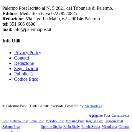
Palermo Post Iscritto al N. 5 2021 del Tribunale di Palermo.
Editore
: Mediartika P.Iva 07278520825
Redazione
: Via Ugo La Malfa, 62 – 90146 Palermo
tel
: 351 606 6690
mail
: info@palermopost.it
Info Utili
Privacy Policy
Contatti
Redazione
Segnalazioni
Pubblicità
Codice Etico
f
▶
R
𝕏
©
Palermo Post | Tutti i diritti riservati. Powered by
Mediartika
Fanno parte della testata giornalistica i supplementi territoriali:
Agrigento Post
,
Caltanissetta
Post
,
Catania Post
,
Enna Post
,
Meridio Post
,
Messina Post
,
Ragusa Post
,
Trapani Post
,
Salento Post
. I siti tematici:
Sport in Sicilia
,
Be In Sicily
,
BombaSicilia
,
MistoLana
,
Cinema