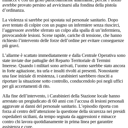
avrebbe provato persino ad avvicinarsi alla fondina della pistola
d’ordinanza.
La violenza si sarebbe poi spostata sul personale sanitario. Dopo
aver tentato di colpire con un pugno un infermiere senza riuscirci,
l’aggressore avrebbe sferrato un colpo alla spalla di un’infermiera,
provocandole lesioni. Scene rapide, cariche di tensione, che hanno
richiesto l’intervento delle forze dell’ordine per evitare conseguenze
più gravi.
L’allarme è scattato immediatamente e dalla Centrale Operativa sono
state inviate due pattuglie del Reparto Territoriale di Termini
Imerese. Quando i militari sono arrivati, l’uomo sarebbe stato ancora
in forte agitazione, tra urla e insulti rivolti ai presenti. Nonostante
una fase iniziale di resistenza, i carabinieri sarebbero riusciti a
riportare la situazione sotto controllo, conducendolo poi negli uffici
per gli accertamenti di rito.
Alla fine dell’intervento, i Carabinieri della Stazione locale hanno
arrestato un pregiudicato di 60 anni con l’accusa di lesioni personali
aggravate ai danni del personale sanitario. L’episodio riporta con
forza al centro dell’attenzione la questione della sicurezza nei presidi
ospedalieri siciliani, da tempo segnata da aggressioni e minacce
contro chi lavora quotidianamente in prima linea per garantire
assistenza e cure.