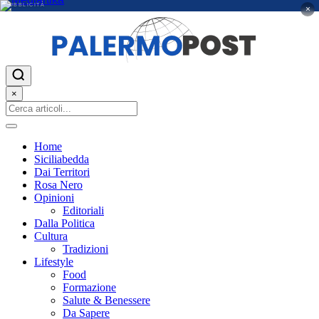
PUBBLICITÀ
×
×
Home
Siciliabedda
Dai Territori
Rosa Nero
Opinioni
Editoriali
Dalla Politica
Cultura
Tradizioni
Lifestyle
Food
Formazione
Salute & Benessere
Da Sapere