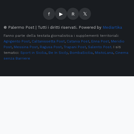
f
▶
R
𝕏
©
Palermo Post | Tutti i diritti riservati. Powered by
Mediartika
Fanno parte della testata giornalistica i supplementi territoriali:
Agrigento Post
,
Caltanissetta Post
,
Catania Post
,
Enna Post
,
Meridio
Post
,
Messina Post
,
Ragusa Post
,
Trapani Post
,
Salento Post
. I siti
tematici:
Sport in Sicilia
,
Be In Sicily
,
BombaSicilia
,
MistoLana
,
Cinema
senza Barriere