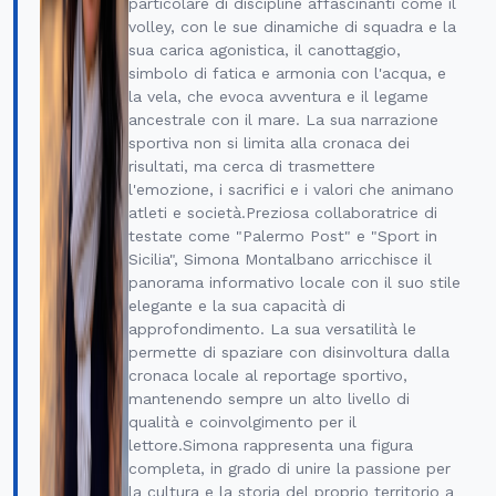
particolare di discipline affascinanti come il
volley, con le sue dinamiche di squadra e la
sua carica agonistica, il canottaggio,
simbolo di fatica e armonia con l'acqua, e
la vela, che evoca avventura e il legame
ancestrale con il mare. La sua narrazione
sportiva non si limita alla cronaca dei
risultati, ma cerca di trasmettere
l'emozione, i sacrifici e i valori che animano
atleti e società.Preziosa collaboratrice di
testate come "Palermo Post" e "Sport in
Sicilia", Simona Montalbano arricchisce il
panorama informativo locale con il suo stile
elegante e la sua capacità di
approfondimento. La sua versatilità le
permette di spaziare con disinvoltura dalla
cronaca locale al reportage sportivo,
mantenendo sempre un alto livello di
qualità e coinvolgimento per il
lettore.Simona rappresenta una figura
completa, in grado di unire la passione per
la cultura e la storia del proprio territorio a