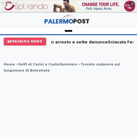
PUBBLICITÀ
×
mo, maxi controlli: un arresto e sette denunce
Sciavata Fest, a 
BREAKING NEWS
Home
›
Golfi di Carini e Castellammare
› Trovato cadavere sul
lungomare di Balestrate